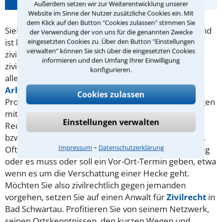
Außerdem setzen wir zur Weiterentwicklung unserer
Website im Sinne der Nutzer zusätzliche Cookies ein. Mit
dem Klick auf den Button "Cookies zulassen" stimmen Sie
Sieht man sich in einer Angelegenheit im Unrecht und
der Verwendung der von uns für die genannten Zwecke
eingesetzten Cookies zu. Über den Button "Einstellungen
ist keine Straftat im Spiel, hat man die Möglichkeit,
verwalten" können Sie sich über die eingesetzten Cookies
zivilrechtlich dagegen vorzugehen. Typische
informieren und den Umfang Ihrer Einwilligung
zivilrechtliche Klagen handeln vom Sinn und Unsinn
konfigurieren.
aller Arten von Verträgen (
Kaufvertrag
,
Arbeitsvertrag
,
Mietvertrag
. ..) oder von
AGB
,
Cookies zulassen
Probleme mit einer Reise oder Auseinandersetzungen
mit dem Nachbar - Im Prinzip also mit allen
Einstellungen verwalten
Rechtsstreitigkeiten, die nicht mit dem
Strafrecht
bzw. einer strafrechtlichen Verfolgung zu tun haben.
⁃
Impressum
Datenschutzerklärung
Oftmals sind die örtlichen Gegebenheiten von Belang
oder es muss oder soll ein Vor-Ort-Termin geben, etwa
wenn es um die Verschattung einer Hecke geht.
Möchten Sie also zivilrechtlich gegen jemanden
vorgehen, setzen Sie auf einen Anwalt für
Zivilrecht
in
Bad Schwartau. Profitieren Sie von seinem Netzwerk,
seinen Ortskenntnissen, den kurzen Wegen und