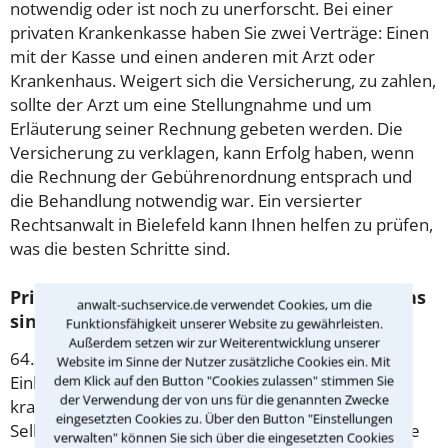
notwendig oder ist noch zu unerforscht. Bei einer
privaten Krankenkasse haben Sie zwei Verträge: Einen
mit der Kasse und einen anderen mit Arzt oder
Krankenhaus. Weigert sich die Versicherung, zu zahlen,
sollte der Arzt um eine Stellungnahme und um
Erläuterung seiner Rechnung gebeten werden. Die
Versicherung zu verklagen, kann Erfolg haben, wenn
die Rechnung der Gebührenordnung entsprach und
die Behandlung notwendig war. Ein versierter
Rechtsanwalt in Bielefeld kann Ihnen helfen zu prüfen,
was die besten Schritte sind.
Privat oder gesetzlich krankenversichert: Was
anwalt-suchservice.de verwendet Cookies, um die
sind die Unterschiede?
Funktionsfähigkeit unserer Website zu gewährleisten.
Außerdem setzen wir zur Weiterentwicklung unserer
64.350 Euro brutto im Jahr – dies ist die
Website im Sinne der Nutzer zusätzliche Cookies ein. Mit
Einkommensgrenze, ab der Angestellte sich privat
dem Klick auf den Button "Cookies zulassen" stimmen Sie
der Verwendung der von uns für die genannten Zwecke
krankenversichern können. Auch für Beamte und
eingesetzten Cookies zu. Über den Button "Einstellungen
Selbstständige steht dieser Weg offen. Verdienen Sie
verwalten" können Sie sich über die eingesetzten Cookies