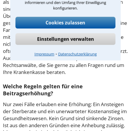
als Angestellter bis zu 5.062,50 Euro im Monat? Dann
informieren und den Umfang Ihrer Einwilligung
konfigurieren.
sind Sie automatisch gesetzlich versichert. Auch bei
Überschreiten der Grenze können Sie sich freiwillig
Cookies zulassen
gesetzlich versichern. Die gesetzliche Kasse bietet eine
Familienversicherung, in der Ehepartner und Kinder
mitversichert sind. Dies gibt es bei der privaten Kasse
Einstellungen verwalten
nicht. Wer bei einer privaten Kasse ist, bekommt
oftmals schneller einen Arzttermin bei einem Facharzt.
⁃
Impressum
Datenschutzerklärung
Auch in Bielefeld finden Sie kompetente
Rechtsanwälte, die Sie gerne zu allen Fragen rund um
Ihre Krankenkasse beraten.
Welche Regeln gelten für eine
Beitragserhöhung?
Nur zwei Fälle erlauben eine Erhöhung: Ein Ansteigen
der Sterberate und ein unerwarteter Kostenanstieg im
Gesundheitswesen. Kein Grund sind sinkende Zinsen.
Ist aus den anderen Gründen eine Anhebung zulässig.