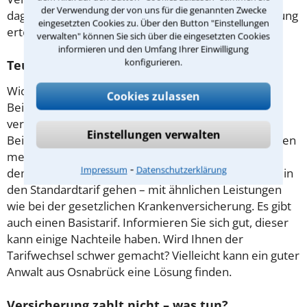
der Verwendung der von uns für die genannten Zwecke
dagegen innerhalb von drei Jahren vorgehen. Beratung
eingesetzten Cookies zu. Über den Button "Einstellungen
erteilt ein erfahrener Rechtsanwalt in Osnabrück.
verwalten" können Sie sich über die eingesetzten Cookies
informieren und den Umfang Ihrer Einwilligung
konfigurieren.
Teure Tarife – Rechte des Versicherten
Wichtig ist es, Rücklagen zu bilden. Die Höhe der
Cookies zulassen
Beiträge kann sich bis zum Rentenbeginn fast
verdreifachen. Wählt man einen
Einstellungen verwalten
Beitragsentlastungstarif, muss man in jüngeren Jahren
mehr zahlen und dafür später nicht so viel. Wer vor
⁃
Impressum
Datenschutzerklärung
dem 1.1.2009 seinen Vertrag geschlossen hat, kann in
den Standardtarif gehen – mit ähnlichen Leistungen
wie bei der gesetzlichen Krankenversicherung. Es gibt
auch einen Basistarif. Informieren Sie sich gut, dieser
kann einige Nachteile haben. Wird Ihnen der
Tarifwechsel schwer gemacht? Vielleicht kann ein guter
Anwalt aus Osnabrück eine Lösung finden.
Versicherung zahlt nicht – was tun?