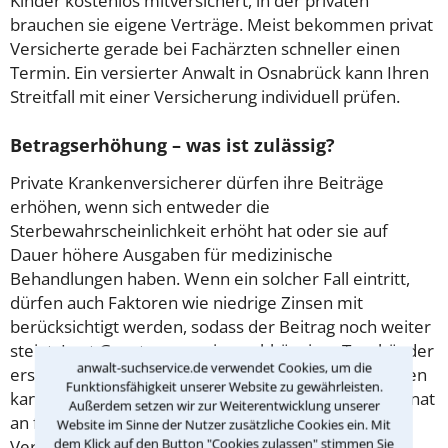
Kinder kostenlos mitversichert, in der privaten
brauchen sie eigene Verträge. Meist bekommen privat
Versicherte gerade bei Fachärzten schneller einen
Termin. Ein versierter Anwalt in Osnabrück kann Ihren
Streitfall mit einer Versicherung individuell prüfen.
Betragserhöhung – was ist zulässig?
Private Krankenversicherer dürfen ihre Beiträge
erhöhen, wenn sich entweder die
Sterbewahrscheinlichkeit erhöht hat oder sie auf
Dauer höhere Ausgaben für medizinische
Behandlungen haben. Wenn ein solcher Fall eintritt,
dürfen auch Faktoren wie niedrige Zinsen mit
berücksichtigt werden, sodass der Beitrag noch weiter
steigt. Laut Gesetz muss ein unabhängiger Treuhänder
anwalt-suchservice.de verwendet Cookies, um die
erst zustimmen, bevor die Erhöhung wirksam werden
Funktionsfähigkeit unserer Website zu gewährleisten.
kann. Der höhere Beitrag wird von dem zweiten Monat
Außerdem setzen wir zur Weiterentwicklung unserer
an fällig, der auf die Mitteilung an den
Website im Sinne der Nutzer zusätzliche Cookies ein. Mit
dem Klick auf den Button "Cookies zulassen" stimmen Sie
Versicherungsnehmer folgt. Gerichtlich können Sie