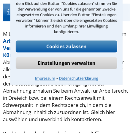
dem Klick auf den Button "Cookies zulassen" stimmen Sie
Infos zur Suche nach einem Anwalt für
der Verwendung der von uns für die genannten Zwecke
Abmahnung in Dreieich
eingesetzten Cookies zu. Über den Button "Einstellungen
verwalten" können Sie sich über die eingesetzten Cookies
informieren und den Umfang Ihrer Einwilligung
konfigurieren.
Mit der
Abmahnung
als gelbe Karte hauptsächlich im
Arbeitsrecht
,
Mietrecht
oder allgemein im
Cookies zulassen
Vertragsrecht
wird anders als im Fußball häufig die
Kündigung
vorbereitet. Formal sind an die
Abmahnung strenge Bedingungen geknüpft, was vor
Einstellungen verwalten
allem die zeitliche Nähe zum Ereignis und den Inhalt
des Schreibens angeht. Rechtssichere Beratung bei
⁃
Impressum
Datenschutzerklärung
der Ausstellung sowie beim Umgang mit der
Abmahnung erhalten Sie beim Anwalt für Arbeitsrecht
in Dreieich bzw. bei einem Rechtsanwalt mit
Schwerpunkt in dem Rechtsbereich, in dem die
Abmahnung inhaltlich zuzuordnen ist. Gleich hier
auswählen und unverbindlich kontaktieren.