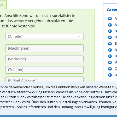
ge
Anw
rn. Anschließend werden sich spezialisierte
A
um das weitere Vorgehen abzuklären. Die
A
t für Sie kostenlos.
B
(Anrede)
B
B
B
B
B
C
D
rvice.de verwendet Cookies, um die Funktionsfähigkeit unserer Website zu 
m
wir zur Weiterentwicklung unserer Website im Sinne der Nutzer zusätzliche
den Button "Cookies zulassen" stimmen Sie der Verwendung der von uns fü
setzten Cookies zu. Über den Button "Einstellungen verwalten" können Sie 
Tool
gesetzten Cookies informieren und den Umfang Ihrer Einwilligung konfigurie
I