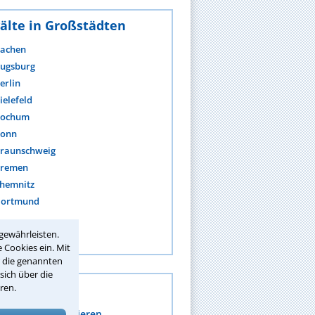
älte in Großstädten
achen
ugsburg
erlin
ielefeld
ochum
onn
raunschweig
remen
hemnitz
ortmund
gewährleisten.
ehr anzeigen
 Cookies ein. Mit
r die genannten
sich über die
s
ren.
mpressum generieren