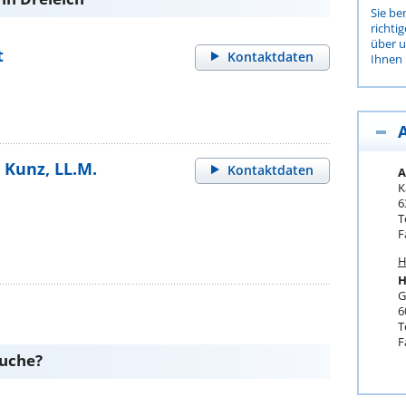
Sie be
richti
über 
t
Kontaktdaten
Ihnen 
 Kunz, LL.M.
Kontaktdaten
A
K
6
T
F
H
H
G
6
T
F
suche?