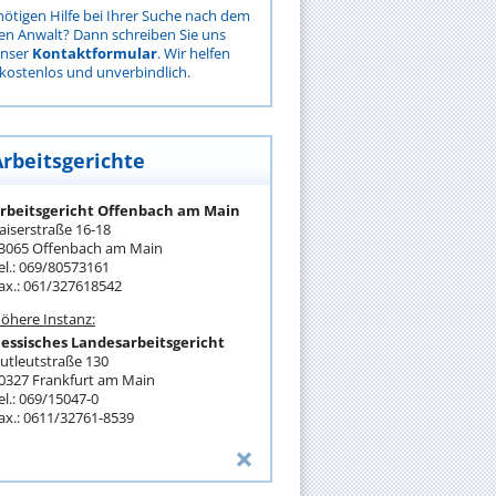
nötigen Hilfe bei Ihrer Suche nach dem
gen Anwalt? Dann schreiben Sie uns
unser
Kontaktformular
. Wir helfen
kostenlos und unverbindlich.
Arbeitsgerichte
rbeitsgericht Offenbach am Main
aiserstraße 16-18
3065 Offenbach am Main
el.: 069/80573161
ax.: 061/327618542
öhere Instanz:
essisches Landesarbeitsgericht
utleutstraße 130
0327 Frankfurt am Main
el.: 069/15047-0
ax.: 0611/32761-8539