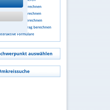
nwaltskosten berechnen
rozesskosten berechnen
erichtskosten berechnen
fändungsfreibetrag berechnen
nteraktive Formulare
Schwerpunkt auswählen
Umkreissuche