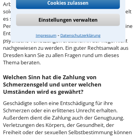
Cookies zulassen
Arbeitsverhältnis oder im Internet kann ebenfalls
solche Ansprüche begründen. Der Grund: Hier handelt
es sich um Verletzungen des allgemeinen
Einstellungen verwalten
Persönlichkeitsrechts. Sind diese massiv genug, ist eine
Entschädigung fällig. Regelrechte körperliche oder
⁃
Impressum
Datenschutzerklärung
psychische Verletzungen brauchen in der Regel nicht
nachgewiesen zu werden. Ein guter Rechtsanwalt aus
Dresden kann Sie zu allen Fragen rund um dieses
Thema beraten.
Welchen Sinn hat die Zahlung von
Schmerzensgeld und unter welchen
Umständen wird es gewährt?
Geschädigte sollen eine Entschädigung für ihre
Schmerzen oder ein erlittenes Unrecht erhalten.
Außerdem dient die Zahlung auch der Genugtuung.
Verletzungen des Körpers, der Gesundheit, der
Freiheit oder der sexuellen Selbstbestimmung können