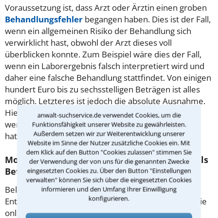
Voraussetzung ist, dass Arzt oder Ärztin einen groben
Behandlungsfehler
begangen haben. Dies ist der Fall,
wenn ein allgemeinen Risiko der Behandlung sich
verwirklicht hast, obwohl der Arzt dieses voll
überblicken konnte. Zum Beispiel wäre dies der Fall,
wenn ein Laborergebnis falsch interpretiert wird und
daher eine falsche Behandlung stattfindet. Von einigen
hundert Euro bis zu sechsstelligen Beträgen ist alles
möglich. Letzteres ist jedoch die absolute Ausnahme.
Hier sollte ein Rechtsanwalt in Dresden konsultiert
anwalt-suchservice.de verwendet Cookies, um die
werden, der sich auf das
Medizinrecht
spezialisiert
Funktionsfähigkeit unserer Website zu gewährleisten.
Außerdem setzen wir zur Weiterentwicklung unserer
hat.
Website im Sinne der Nutzer zusätzliche Cookies ein. Mit
dem Klick auf den Button "Cookies zulassen" stimmen Sie
Mobbing und Beleidigungen: Bekomme ich als
der Verwendung der von uns für die genannten Zwecke
Betroffener Schmerzensgeld?
eingesetzten Cookies zu. Über den Button "Einstellungen
verwalten" können Sie sich über die eingesetzten Cookies
Beleidigungen führen oft zu
informieren und den Umfang Ihrer Einwilligung
konfigurieren.
Entschädigungsansprüchen, unabhängig davon, ob sie
online oder offline erfolgt sind.
Mobbing
im