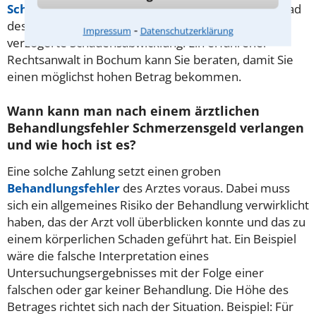
Schleudertrauma
. Berücksichtigt wird auch der Grad
des Verschuldens des Unfallgegners und ggf. eine
⁃
Impressum
Datenschutzerklärung
verzögerte Schadensabwicklung. Ein erfahrener
Rechtsanwalt in Bochum kann Sie beraten, damit Sie
einen möglichst hohen Betrag bekommen.
Wann kann man nach einem ärztlichen
Behandlungsfehler Schmerzensgeld verlangen
und wie hoch ist es?
Eine solche Zahlung setzt einen groben
Behandlungsfehler
des Arztes voraus. Dabei muss
sich ein allgemeines Risiko der Behandlung verwirklicht
haben, das der Arzt voll überblicken konnte und das zu
einem körperlichen Schaden geführt hat. Ein Beispiel
wäre die falsche Interpretation eines
Untersuchungsergebnisses mit der Folge einer
falschen oder gar keiner Behandlung. Die Höhe des
Betrages richtet sich nach der Situation. Beispiel: Für