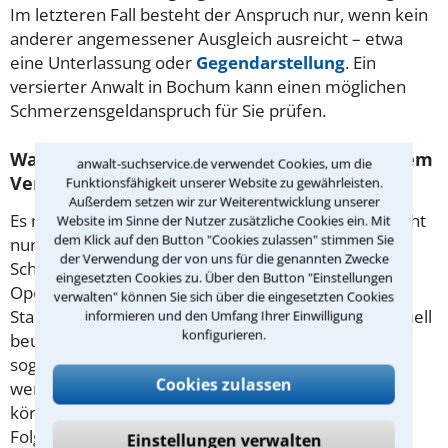
Im letzteren Fall besteht der Anspruch nur, wenn kein
anderer angemessener Ausgleich ausreicht – etwa
eine Unterlassung oder
Gegendarstellung
. Ein
versierter Anwalt in Bochum kann einen möglichen
Schmerzensgeldanspruch für Sie prüfen.
Wann erhält man Schmerzensgeld nach einem
anwalt-suchservice.de verwendet Cookies, um die
Verkehrsunfall und in welcher Höhe?
Funktionsfähigkeit unserer Website zu gewährleisten.
Außerdem setzen wir zur Weiterentwicklung unserer
Es muss zu einem Schaden gekommen sein, der nicht
Website im Sinne der Nutzer zusätzliche Cookies ein. Mit
dem Klick auf den Button "Cookies zulassen" stimmen Sie
nur das Vermögen betrifft – zum Beispiel durch
der Verwendung der von uns für die genannten Zwecke
Schmerzen, Beeinträchtigungen des Alltags,
eingesetzten Cookies zu. Über den Button "Einstellungen
Operationen. Für die Höhe gibt es keine
verwalten" können Sie sich über die eingesetzten Cookies
Standardbeträge. Vor Gericht wird jeder Fall individuell
informieren und den Umfang Ihrer Einwilligung
konfigurieren.
beurteilt. Erste Anhaltspunkte finden sich in
sogenannten Schmerzensgeldtabellen. Einbezogen
Cookies zulassen
werden Dauer und Intensität der Schmerzen,
körperliche Eingriffe und auch zu erwartende
Folgeschäden. 600 Euro sind üblich bei einem
Einstellungen verwalten