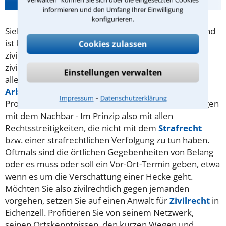
informieren und den Umfang Ihrer Einwilligung
konfigurieren.
Sieht man sich in einer Angelegenheit im Unrecht und
ist keine Straftat im Spiel, hat man die Möglichkeit,
Cookies zulassen
zivilrechtlich dagegen vorzugehen. Typische
zivilrechtliche Klagen handeln vom Sinn und Unsinn
Einstellungen verwalten
aller Arten von Verträgen (
Kaufvertrag
,
Arbeitsvertrag
,
Mietvertrag
. ..) oder von
AGB
,
⁃
Impressum
Datenschutzerklärung
Probleme mit einer Reise oder Auseinandersetzungen
mit dem Nachbar - Im Prinzip also mit allen
Rechtsstreitigkeiten, die nicht mit dem
Strafrecht
bzw. einer strafrechtlichen Verfolgung zu tun haben.
Oftmals sind die örtlichen Gegebenheiten von Belang
oder es muss oder soll ein Vor-Ort-Termin geben, etwa
wenn es um die Verschattung einer Hecke geht.
Möchten Sie also zivilrechtlich gegen jemanden
vorgehen, setzen Sie auf einen Anwalt für
Zivilrecht
in
Eichenzell. Profitieren Sie von seinem Netzwerk,
seinen Ortskenntnissen, den kurzen Wegen und