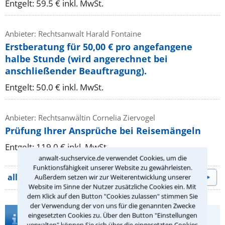
Entgelt: 59.5 € inkl. MwSt.
Anbieter: Rechtsanwalt Harald Fontaine
Erstberatung für 50,00 € pro angefangene
halbe Stunde (wird angerechnet bei
anschließender Beauftragung).
Entgelt: 50.0 € inkl. MwSt.
Anbieter: Rechtsanwältin Cornelia Ziervogel
Prüfung Ihrer Ansprüche bei Reisemängeln
Entgelt: 119.0 € inkl. MwSt.
anwalt-suchservice.de verwendet Cookies, um die
Funktionsfähigkeit unserer Website zu gewährleisten.
alle Beratungsangebote
Außerdem setzen wir zur Weiterentwicklung unserer
Website im Sinne der Nutzer zusätzliche Cookies ein. Mit
dem Klick auf den Button "Cookies zulassen" stimmen Sie
der Verwendung der von uns für die genannten Zwecke
Infos zur Suche nach einem Anwalt für
eingesetzten Cookies zu. Über den Button "Einstellungen
Zivilrecht in Eichenzell
verwalten" können Sie sich über die eingesetzten Cookies