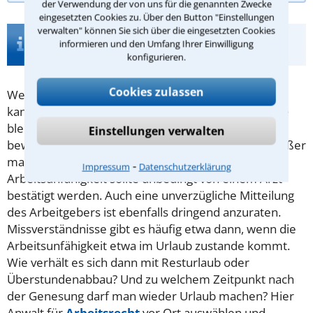
der Verwendung der von uns für die genannten Zwecke
eingesetzten Cookies zu. Über den Button "Einstellungen
verwalten" können Sie sich über die eingesetzten Cookies
Infos zur Suche nach einem Anwalt für
informieren und den Umfang Ihrer Einwilligung
Arbeitsunfähigkeit in Emden
konfigurieren.
Cookies zulassen
Wen eine Krankheit ereilt, mit der er nicht arbeiten
kann, der darf wegen
Arbeitsunfähigkeit
zu Hause
bleiben. Anders herum ist ein Bürojob nach wie
Einstellungen verwalten
bewältigbar, wenn man das Bein gebrochen hat - außer
man trägt große Schmerzen davon. Eine
⁃
Impressum
Datenschutzerklärung
Arbeitsunfähigkeit sollte unbedingt von einem Arzt
bestätigt werden. Auch eine unverzügliche Mitteilung
des Arbeitgebers ist ebenfalls dringend anzuraten.
Missverständnisse gibt es häufig etwa dann, wenn die
Arbeitsunfähigkeit etwa im Urlaub zustande kommt.
Wie verhält es sich dann mit Resturlaub oder
Überstundenabbau? Und zu welchem Zeitpunkt nach
der Genesung darf man wieder Urlaub machen? Hier
Anwalt für
Arbeitsrecht
vor Ort auswählen und