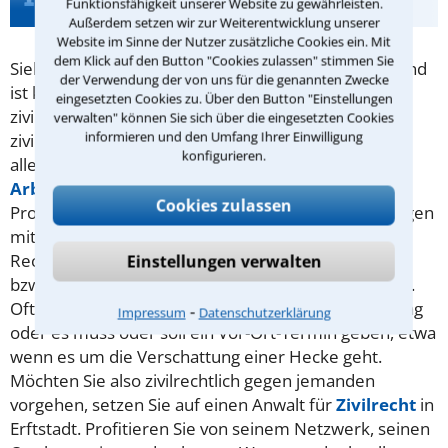
Funktionsfähigkeit unserer Website zu gewährleisten.
Zivilrecht in Erftstadt
Außerdem setzen wir zur Weiterentwicklung unserer
Website im Sinne der Nutzer zusätzliche Cookies ein. Mit
dem Klick auf den Button "Cookies zulassen" stimmen Sie
Sieht man sich in einer Angelegenheit im Unrecht und
der Verwendung der von uns für die genannten Zwecke
ist keine Straftat im Spiel, hat man die Möglichkeit,
eingesetzten Cookies zu. Über den Button "Einstellungen
zivilrechtlich dagegen vorzugehen. Typische
verwalten" können Sie sich über die eingesetzten Cookies
informieren und den Umfang Ihrer Einwilligung
zivilrechtliche Klagen handeln vom Sinn und Unsinn
konfigurieren.
aller Arten von Verträgen (
Kaufvertrag
,
Arbeitsvertrag
,
Mietvertrag
. ..) oder von
AGB
,
Cookies zulassen
Probleme mit einer Reise oder Auseinandersetzungen
mit dem Nachbar - Im Prinzip also mit allen
Rechtsstreitigkeiten, die nicht mit dem
Strafrecht
Einstellungen verwalten
bzw. einer strafrechtlichen Verfolgung zu tun haben.
Oftmals sind die örtlichen Gegebenheiten von Belang
⁃
Impressum
Datenschutzerklärung
oder es muss oder soll ein Vor-Ort-Termin geben, etwa
wenn es um die Verschattung einer Hecke geht.
Möchten Sie also zivilrechtlich gegen jemanden
vorgehen, setzen Sie auf einen Anwalt für
Zivilrecht
in
Erftstadt. Profitieren Sie von seinem Netzwerk, seinen