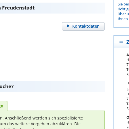
Sie be
n Freudenstadt
richti
über 
Ihnen 
Kontaktdaten
Z
A
H
7
T
F
H
suche?
L
H
7
T
ge
F
O
rn. Anschließend werden sich spezialisierte
H
um das weitere Vorgehen abzuklären. Die
7