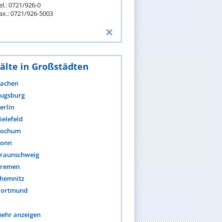
el.: 0721/926-0
ax.: 0721/926-5003
älte in Großstädten
achen
ugsburg
erlin
ielefeld
ochum
onn
raunschweig
remen
hemnitz
ortmund
ehr anzeigen