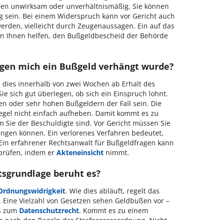
ren unwirksam oder unverhältnismäßig. Sie können
g sein. Bei einem Widerspruch kann vor Gericht auch
werden, vielleicht durch Zeugenaussagen. Ein auf das
ann Ihnen helfen, den Bußgeldbescheid der Behörde
gen mich ein Bußgeld verhängt wurde?
 dies innerhalb von zwei Wochen ab Erhalt des
Sie sich gut überlegen, ob sich ein Einspruch lohnt.
n oder sehr hohen Bußgeldern der Fall sein. Die
egel nicht einfach aufheben. Damit kommt es zu
m Sie der Beschuldigte sind. Vor Gericht müssen Sie
ngen können. Ein verlorenes Verfahren bedeutet,
 Ein erfahrener Rechtsanwalt für Bußgeldfragen kann
 prüfen, indem er
Akteneinsicht
nimmt.
tsgrundlage beruht es?
Ordnungswidrigkeit
. Wie dies abläuft, regelt das
 Eine Vielzahl von Gesetzen sehen Geldbußen vor –
is zum
Datenschutzrecht
. Kommt es zu einem