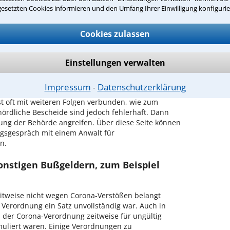
gesetzten Cookies informieren und den Umfang Ihrer Einwilligung konfigurie
ntwort überprüfen
Cookies zulassen
e nach einem Rechtsanwalt in Freudenstadt
Einstellungen verwalten
?
Impressum
Datenschutzerklärung
⁃
st oft mit weiteren Folgen verbunden, wie zum
ehördliche Bescheide sind jedoch fehlerhaft. Dann
dung der Behörde angreifen. Über diese Seite können
gsgespräch mit einem Anwalt für
n.
sonstigen Bußgeldern, zum Beispiel
itweise nicht wegen Corona-Verstößen belangt
Verordnung ein Satz unvollständig war. Auch in
der Corona-Verordnung zeitweise für ungültig
ormuliert waren. Einige Verordnungen zu