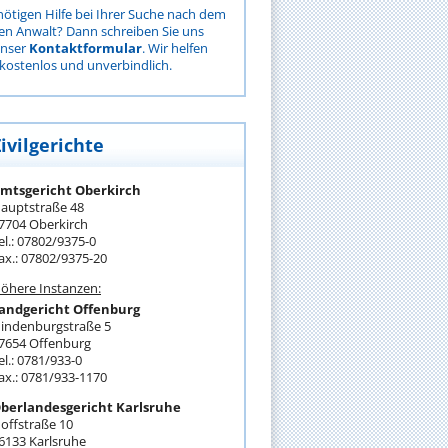
nötigen Hilfe bei Ihrer Suche nach dem
gen Anwalt? Dann schreiben Sie uns
unser
Kontaktformular
. Wir helfen
kostenlos und unverbindlich.
ivilgerichte
mtsgericht Oberkirch
auptstraße 48
7704 Oberkirch
el.: 07802/9375-0
ax.: 07802/9375-20
öhere Instanzen:
andgericht Offenburg
indenburgstraße 5
7654 Offenburg
el.: 0781/933-0
ax.: 0781/933-1170
berlandesgericht Karlsruhe
offstraße 10
6133 Karlsruhe