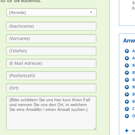
t für Sie kostenlos.
T
F
(Anrede)
Anw
A
A
B
B
B
B
B
B
C
D
m