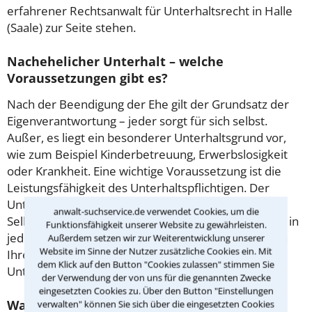
erfahrener Rechtsanwalt für Unterhaltsrecht in Halle
(Saale) zur Seite stehen.
Nachehelicher Unterhalt – welche
Voraussetzungen gibt es?
Nach der Beendigung der Ehe gilt der Grundsatz der
Eigenverantwortung – jeder sorgt für sich selbst.
Außer, es liegt ein besonderer Unterhaltsgrund vor,
wie zum Beispiel Kinderbetreuung, Erwerbslosigkeit
oder Krankheit. Eine wichtige Voraussetzung ist die
Leistungsfähigkeit des Unterhaltspflichtigen. Der
Unterhaltspflichtige hat einen bestimmten
anwalt-suchservice.de verwendet Cookies, um die
Selbstbehalt, der seine Existenz sichert und der ihm in
Funktionsfähigkeit unserer Website zu gewährleisten.
jedem Fall bleiben muss. Um wie viel Unterhalt es in
Außerdem setzen wir zur Weiterentwicklung unserer
Website im Sinne der Nutzer zusätzliche Cookies ein. Mit
Ihrem Fall geht, kann ein erfahrener Anwalts für
dem Klick auf den Button "Cookies zulassen" stimmen Sie
Unterhaltsrecht in Halle (Saale) feststellen.
der Verwendung der von uns für die genannten Zwecke
eingesetzten Cookies zu. Über den Button "Einstellungen
Wann ist Kindesunterhalt zu zahlen?
verwalten" können Sie sich über die eingesetzten Cookies