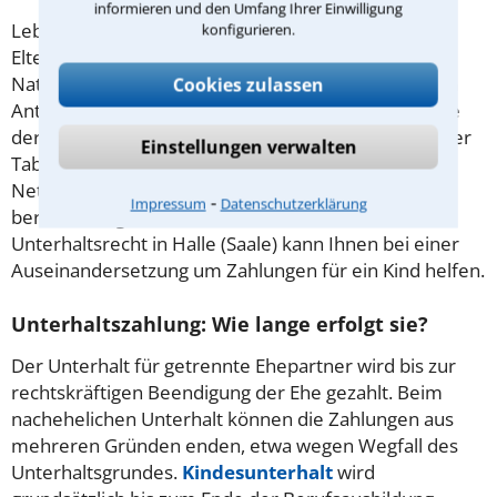
informieren und den Umfang Ihrer Einwilligung
Leben die Eltern nicht mehr zusammen, leistet der
konfigurieren.
Elternteil, bei dem das Kind lebt, den sogenannten
Naturalunterhalt. Der andere Elternteil muss seinen
Cookies zulassen
Anteil in Form von Geld erbringen. Die genaue Höhe
der Zahlungen berechnet man nach der Düsseldorfer
Einstellungen verwalten
Tabelle. Dabei werden das Alter des Kindes und das
Nettoeinkommen des Unterhaltspflichtigen
⁃
Impressum
Datenschutzerklärung
berücksichtigt. Ein erfahrener Anwalt für
Unterhaltsrecht in Halle (Saale) kann Ihnen bei einer
Auseinandersetzung um Zahlungen für ein Kind helfen.
Unterhaltszahlung: Wie lange erfolgt sie?
Der Unterhalt für getrennte Ehepartner wird bis zur
rechtskräftigen Beendigung der Ehe gezahlt. Beim
nachehelichen Unterhalt können die Zahlungen aus
mehreren Gründen enden, etwa wegen Wegfall des
Unterhaltsgrundes.
Kindesunterhalt
wird