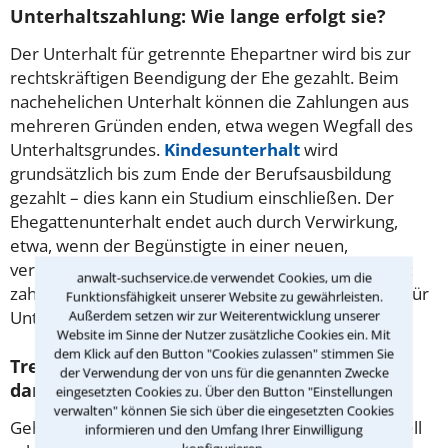
Unterhaltszahlung: Wie lange erfolgt sie?
Der Unterhalt für getrennte Ehepartner wird bis zur
rechtskräftigen Beendigung der Ehe gezahlt. Beim
nachehelichen Unterhalt können die Zahlungen aus
mehreren Gründen enden, etwa wegen Wegfall des
Unterhaltsgrundes.
Kindesunterhalt
wird
grundsätzlich bis zum Ende der Berufsausbildung
gezahlt – dies kann ein Studium einschließen. Der
Ehegattenunterhalt endet auch durch Verwirkung,
etwa, wenn der Begünstigte in einer neuen,
verfestigten Beziehung lebt. Wie lange Sie Unterhalt
anwalt-suchservice.de verwendet Cookies, um die
zahlen müssen, erklärt Ihnen ein versierter Anwalt für
Funktionsfähigkeit unserer Website zu gewährleisten.
Unterhaltsrecht in Kaiserslautern.
Außerdem setzen wir zur Weiterentwicklung unserer
Website im Sinne der Nutzer zusätzliche Cookies ein. Mit
dem Klick auf den Button "Cookies zulassen" stimmen Sie
Trennungsunterhalt – was versteht man
der Verwendung der von uns für die genannten Zwecke
darunter?
eingesetzten Cookies zu. Über den Button "Einstellungen
verwalten" können Sie sich über die eingesetzten Cookies
Gehen Ehepartner getrennte Wege, hat der finanziell
informieren und den Umfang Ihrer Einwilligung