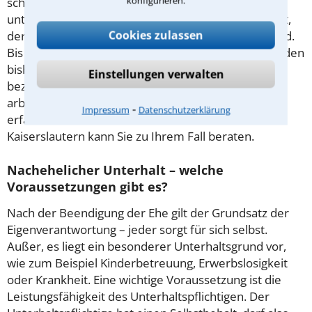
konfigurieren.
schlechter gestellte Anspruch auf Unterhalt. Zu
unterscheiden ist dies vom nachehelichen Unterhalt,
Cookies zulassen
der erst nach dem formellen Ende der Ehe fällig wird.
Bis dahin richtet sich die Höhe des Unterhalts nach den
bisherigen Lebensverhältnissen. Wer Unterhalt
Einstellungen verwalten
bezieht, muss während dieser Zeitspanne nicht
arbeiten, wenn er vorher nicht berufstätig war. Ein
⁃
Impressum
Datenschutzerklärung
erfahrener Rechtsanwalt für Unterhaltsrecht in
Kaiserslautern kann Sie zu Ihrem Fall beraten.
Nachehelicher Unterhalt – welche
Voraussetzungen gibt es?
Nach der Beendigung der Ehe gilt der Grundsatz der
Eigenverantwortung – jeder sorgt für sich selbst.
Außer, es liegt ein besonderer Unterhaltsgrund vor,
wie zum Beispiel Kinderbetreuung, Erwerbslosigkeit
oder Krankheit. Eine wichtige Voraussetzung ist die
Leistungsfähigkeit des Unterhaltspflichtigen. Der