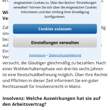
erfahrenen Rechtsanwalt für Insolvenzrecht in Mainz.
eingesetzten Cookies zu. Über den Button "Einstellungen
verwalten" können Sie sich über die eingesetzten Cookies
Wie die Privatinsolvenz verschuldeten
informieren und den Umfang Ihrer Einwilligung
konfigurieren.
Verbrauchern helfen kann
Zahlungsunfähige Verbraucher, die nicht selbstständig
Cookies zulassen
sind, können ein Verbraucherinsolvenzverfahren
beantragen. Erforderlich ist ein vorheriger
Einstellungen verwalten
außergerichtlicher Versuch, mit den Gläubigern eine
Einigung zu erzielen. Die Verfügungsgewalt über Ihr
⁃
Impressum
Datenschutzerklärung
Vermögen hat im Verfahren ein Treuhänder, der
versucht, die Gläubiger gleichmäßig zu bezahlen. Nach
einer Wohlverhaltensphase von drei bis sechs Jahren
ist eine Restschuldbefreiung möglich. Über Ihre Rechte
und Pflichten in dieser Zeit informiert Sie ein guter
Rechtsanwalt für Insolvenzrecht in Mainz.
Insolvenz: Welche Auswirkungen hat sie auf
den Arbeitsvertrag?