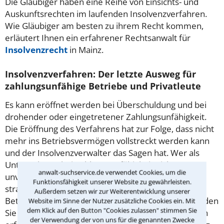
Die Gläubiger haben eine Reihe von Einsichts- und
Auskunftsrechten im laufenden Insolvenzverfahren.
Wie Gläubiger am besten zu ihrem Recht kommen,
erläutert Ihnen ein erfahrener Rechtsanwalt für
Insolvenzrecht
in Mainz.
Insolvenzverfahren: Der letzte Ausweg für
zahlungsunfähige Betriebe und Privatleute
Es kann eröffnet werden bei Überschuldung und bei
drohender oder eingetretener Zahlungsunfähigkeit.
Die Eröffnung des Verfahrens hat zur Folge, dass nicht
mehr ins Betriebsvermögen vollstreckt werden kann
und der Insolvenzverwalter das Sagen hat. Wer als
Unternehmer bei Zahlungsunfähigkeit nicht
anwalt-suchservice.de verwendet Cookies, um die
unverzüglich den Insolvenzantrag stellt, macht sich
Funktionsfähigkeit unserer Website zu gewährleisten.
strafbar. Es kann enden mit der Zerschlagung des
Außerdem setzen wir zur Weiterentwicklung unserer
Betriebes, dem Verkauf oder einer Sanierung. Wenden
Website im Sinne der Nutzer zusätzliche Cookies ein. Mit
dem Klick auf den Button "Cookies zulassen" stimmen Sie
Sie sich bei Fragen zum Insolvenzverfahren an einen
der Verwendung der von uns für die genannten Zwecke