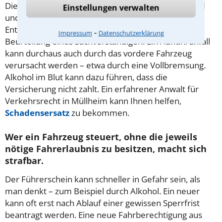
Die Unfallbeteiligten tragen oft beide eine Mitschuld
Einstellungen verwalten
und müssen den Schaden anteilig tragen. Die
Entscheidung im Verfahren fällt oft aufgrund der
⁃
Impressum
Datenschutzerklärung
Beurteilung eines Sachverständigen. Ein Auffahrunfall
kann durchaus auch durch das vordere Fahrzeug
verursacht werden – etwa durch eine Vollbremsung.
Alkohol im Blut kann dazu führen, dass die
Versicherung nicht zahlt. Ein erfahrener Anwalt für
Verkehrsrecht in Müllheim kann Ihnen helfen,
Schadensersatz
zu bekommen.
Wer ein Fahrzeug steuert, ohne die jeweils
nötige Fahrerlaubnis zu besitzen, macht sich
strafbar.
Der Führerschein kann schneller in Gefahr sein, als
man denkt – zum Beispiel durch Alkohol. Ein neuer
kann oft erst nach Ablauf einer gewissen Sperrfrist
beantragt werden. Eine neue Fahrberechtigung aus