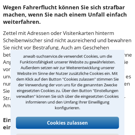
Wegen Fahrerflucht können Sie sich strafbar
machen, wenn Sie nach einem Unfall einfach
weiterfahren.
Zettel mit Adressen oder Visitenkarten hinterm
Scheibenwischer sind nicht ausreichend und bewahren
Sie nicht vor Bestrafung. Auch am Geschehen
beteiligte Radfahrer oder Fußgänger dürfen nicht ohne
anwalt-suchservice.de verwendet Cookies, um die
Angabe ihrer Identität verschwinden. Selbst, wenn Sie
Funktionsfähigkeit unserer Website zu gewährleisten.
Außerdem setzen wir zur Weiterentwicklung unserer
vor Ort erfolglos länger gewartet haben, müssen Sie
Website im Sinne der Nutzer zusätzliche Cookies ein. Mit
unverzüglich die Polizei benachrichtigen. Auch wenn es
dem Klick auf den Button "Cookies zulassen" stimmen Sie
nur ein Kratzer an einem geparkten Auto war, müssen
der Verwendung der von uns für die genannten Zwecke
Sie Ihre Personalien angeben. Wird gegen Sie ein
eingesetzten Cookies zu. Über den Button "Einstellungen
verwalten" können Sie sich über die eingesetzten Cookies
Strafverfahren eingeleitet, hilft Ihnen ein erfahrener
informieren und den Umfang Ihrer Einwilligung
Anwalt für Verkehrsrecht in Müllheim.
konfigurieren.
Ein Unfall führt oft zu hohen Kosten und
Cookies zulassen
einem Rechtsstreit über die Schuld.