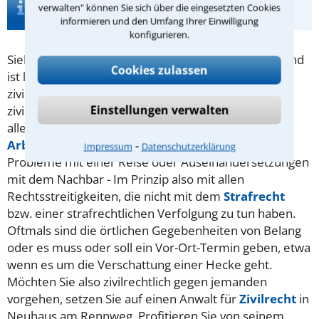
verwalten" können Sie sich über die eingesetzten Cookies
Zivilrecht in Neuhaus am Rennweg
informieren und den Umfang Ihrer Einwilligung
konfigurieren.
Sieht man sich in einer Angelegenheit im Unrecht und
Cookies zulassen
ist keine Straftat im Spiel, hat man die Möglichkeit,
zivilrechtlich dagegen vorzugehen. Typische
Einstellungen verwalten
zivilrechtliche Klagen handeln vom Sinn und Unsinn
aller Arten von Verträgen (
Kaufvertrag
,
⁃
Arbeitsvertrag
,
Mietvertrag
. ..) oder von
AGB
,
Impressum
Datenschutzerklärung
Probleme mit einer Reise oder Auseinandersetzungen
mit dem Nachbar - Im Prinzip also mit allen
Rechtsstreitigkeiten, die nicht mit dem
Strafrecht
bzw. einer strafrechtlichen Verfolgung zu tun haben.
Oftmals sind die örtlichen Gegebenheiten von Belang
oder es muss oder soll ein Vor-Ort-Termin geben, etwa
wenn es um die Verschattung einer Hecke geht.
Möchten Sie also zivilrechtlich gegen jemanden
vorgehen, setzen Sie auf einen Anwalt für
Zivilrecht
in
Neuhaus am Rennweg. Profitieren Sie von seinem