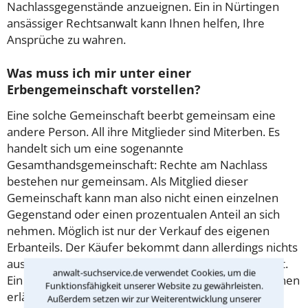
Nachlassgegenstände anzueignen. Ein in Nürtingen
ansässiger Rechtsanwalt kann Ihnen helfen, Ihre
Ansprüche zu wahren.
Was muss ich mir unter einer
Erbengemeinschaft vorstellen?
Eine solche Gemeinschaft beerbt gemeinsam eine
andere Person. All ihre Mitglieder sind Miterben. Es
handelt sich um eine sogenannte
Gesamthandsgemeinschaft: Rechte am Nachlass
bestehen nur gemeinsam. Als Mitglied dieser
Gemeinschaft kann man also nicht einen einzelnen
Gegenstand oder einen prozentualen Anteil an sich
nehmen. Möglich ist nur der Verkauf des eigenen
Erbanteils. Der Käufer bekommt dann allerdings nichts
ausbezahlt, sondern wird Mitglied der Gemeinschaft.
anwalt-suchservice.de verwendet Cookies, um die
Ein erfahrener Rechtsanwalt aus Nürtingen kann Ihnen
Funktionsfähigkeit unserer Website zu gewährleisten.
erläutern, worauf es bei der Erbengemeinschaft
Außerdem setzen wir zur Weiterentwicklung unserer