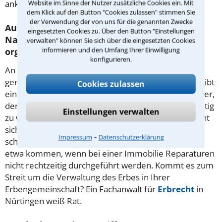
Website im Sinne der Nutzer zusätzliche Cookies ein. Mit
ankommt.
dem Klick auf den Button "Cookies zulassen" stimmen Sie
der Verwendung der von uns für die genannten Zwecke
Auf welche Weise wird die Verwaltung des
eingesetzten Cookies zu. Über den Button "Einstellungen
Nachlasses bei einer Erbengemeinschaft
verwalten" können Sie sich über die eingesetzten Cookies
informieren und den Umfang Ihrer Einwilligung
organisiert?
konfigurieren.
An der Nachlassverwaltung müssen alle Miterben
gemeinschaftlich mitwirken. Einzige Ausnahme: Es gibt
Cookies zulassen
einen Testamentsvollstrecker oder Nachlassverwalter,
der sich um alles kümmert. Weigert sich ein Erbe, tätig
Einstellungen verwalten
zu werden, und entsteht dadurch ein Schaden, macht
sich dieser gegenüber den anderen
⁃
Impressum
Datenschutzerklärung
schadensersatzpflichtig. Zu einem Schaden kann es
etwa kommen, wenn bei einer Immobilie Reparaturen
nicht rechtzeitig durchgeführt werden. Kommt es zum
Streit um die Verwaltung des Erbes in Ihrer
Erbengemeinschaft? Ein Fachanwalt für
Erbrecht
in
Nürtingen weiß Rat.