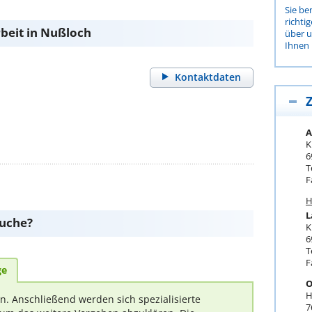
Sie be
richti
beit in Nußloch
über 
Ihnen 
Kontaktdaten
Z
A
K
6
T
F
H
L
suche?
K
6
T
F
ge
O
H
rn. Anschließend werden sich spezialisierte
7