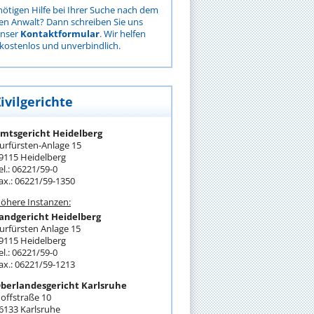
nötigen Hilfe bei Ihrer Suche nach dem
gen Anwalt? Dann schreiben Sie uns
unser
Kontaktformular
. Wir helfen
kostenlos und unverbindlich.
ivilgerichte
mtsgericht Heidelberg
urfürsten-Anlage 15
9115 Heidelberg
el.: 06221/59-0
ax.: 06221/59-1350
öhere Instanzen:
andgericht Heidelberg
urfürsten Anlage 15
9115 Heidelberg
el.: 06221/59-0
ax.: 06221/59-1213
berlandesgericht Karlsruhe
offstraße 10
6133 Karlsruhe