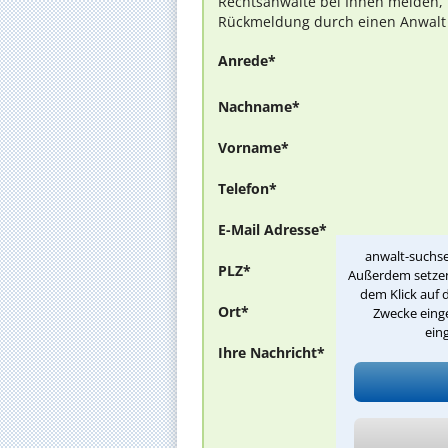
Rechtsanwälte bei Ihnen melden, 
Rückmeldung durch einen Anwalt is
Anrede*
Nachname*
Vorname*
Telefon*
E-Mail Adresse*
anwalt-suchse
PLZ*
Außerdem setzen 
dem Klick auf 
Ort*
Zwecke einge
ein
Ihre Nachricht*