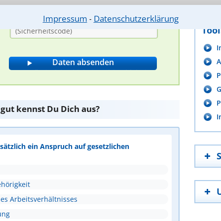
Bitte Sicherheitscode eingeben.
Impressum
Datenschutzerklärung
⁃
Tool
I
A
P
G
P
 gut kennst Du Dich aus?
I
ätzlich ein Anspruch auf gesetzlichen
hörigkeit
s Arbeitsverhältnisses
ung