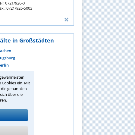
el.: 0721/926-0
ax.: 0721/926-5003
älte in Großstädten
achen
ugsburg
erlin
ielefeld
gewährleisten.
ochum
 Cookies ein. Mit
onn
r die genannten
raunschweig
sich über die
ren.
remen
hemnitz
ortmund
ehr anzeigen