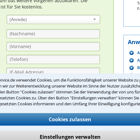
um das weitere Vorgehen abzuklären. Die
T
t für Sie kostenlos.
F
(Anrede)
Anw
A
A
B
B
rvice.de verwendet Cookies, um die Funktionsfähigkeit unserer Website zu 
B
wir zur Weiterentwicklung unserer Website im Sinne der Nutzer zusätzliche
B
den Button "Cookies zulassen" stimmen Sie der Verwendung der von uns fü
B
setzten Cookies zu. Über den Button "Einstellungen verwalten" können Sie 
gesetzten Cookies informieren und den Umfang Ihrer Einwilligung konfigurie
B
C
Cookies zulassen
D
m
Einstellungen verwalten