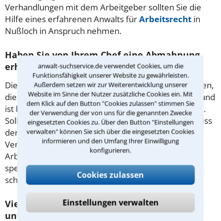
Verhandlungen mit dem Arbeitgeber sollten Sie die
Hilfe eines erfahrenen Anwalts für
Arbeitsrecht
in
Nußloch in Anspruch nehmen.
Haben Sie von Ihrem Chef eine Abmahnung
erhalten?
anwalt-suchservice.de verwendet Cookies, um die
Funktionsfähigkeit unserer Website zu gewährleisten.
Dies muss sich immer auf Verhaltensweisen beziehen,
Außerdem setzen wir zur Weiterentwicklung unserer
Website im Sinne der Nutzer zusätzliche Cookies ein. Mit
die Sie willentlich steuern können. Ein möglicher Grund
dem Klick auf den Button "Cookies zulassen" stimmen Sie
ist beispielsweise ein sogenannter Bagatelldiebstahl.
der Verwendung der von uns für die genannten Zwecke
Soll der Vorfall in Ihrer Personalakte erscheinen, muss
eingesetzten Cookies zu. Über den Button "Einstellungen
der Chef sich zuvor Ihre Version anhören. Weitere
verwalten" können Sie sich über die eingesetzten Cookies
informieren und den Umfang Ihrer Einwilligung
Verstöße führen schnell zu einer Beendigung Ihres
konfigurieren.
Arbeitsvertrages. Ein auf das Arbeitsrecht
spezialisierter Anwalt in Nußloch kann Ihnen helfen,
Cookies zulassen
schlimme Folgen zu vermeiden.
Einstellungen verwalten
Viele Mitarbeiter deutscher Betriebe leiden
unter Mobbing.