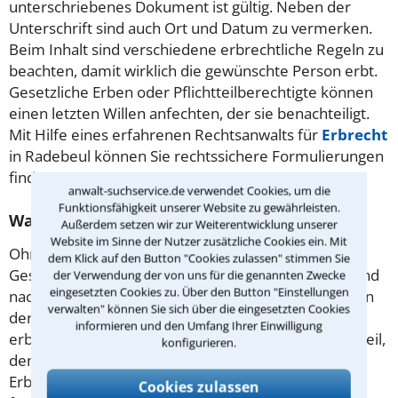
unterschriebenes Dokument ist gültig. Neben der
Unterschrift sind auch Ort und Datum zu vermerken.
Beim Inhalt sind verschiedene erbrechtliche Regeln zu
beachten, damit wirklich die gewünschte Person erbt.
Gesetzliche Erben oder Pflichtteilberechtigte können
einen letzten Willen anfechten, der sie benachteiligt.
Mit Hilfe eines erfahrenen Rechtsanwalts für
Erbrecht
in Radebeul können Sie rechtssichere Formulierungen
finden.
anwalt-suchservice.de verwendet Cookies, um die
Funktionsfähigkeit unserer Website zu gewährleisten.
Was man über die Erbfolge wissen muss!
Außerdem setzen wir zur Weiterentwicklung unserer
Website im Sinne der Nutzer zusätzliche Cookies ein. Mit
Ohne schriftlichen letzten Willen gilt nur, was im
dem Klick auf den Button "Cookies zulassen" stimmen Sie
Gesetz steht. Abkömmlinge wie Kinder und Enkel sind
der Verwendung der von uns für die genannten Zwecke
eingesetzten Cookies zu. Über den Button "Einstellungen
nach dem Gesetz als Erben erster Ordnung zuerst an
verwalten" können Sie sich über die eingesetzten Cookies
der Reihe. Auch Ehegatten sind per Gesetz
informieren und den Umfang Ihrer Einwilligung
erbberechtigt. Ihr fester Erbanteil reduziert den Anteil,
konfigurieren.
den die Verwandten bekommen. Ein Anwalt für
Erbrecht in Radebeul kann Ihnen dabei helfen,
Cookies zulassen