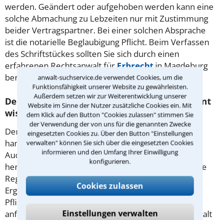
werden. Geändert oder aufgehoben werden kann eine
solche Abmachung zu Lebzeiten nur mit Zustimmung
beider Vertragspartner. Bei einer solchen Absprache
ist die notarielle Beglaubigung Pflicht. Beim Verfassen
des Schriftstückes sollten Sie sich durch einen
erfahrenen Rechtsanwalt für
Erbrecht
in Magdeburg
beraten lassen.
anwalt-suchservice.de verwendet Cookies, um die
Funktionsfähigkeit unserer Website zu gewährleisten.
Außerdem setzen wir zur Weiterentwicklung unserer
Der letzte Wille: Was man über das Testament
Website im Sinne der Nutzer zusätzliche Cookies ein. Mit
wissen sollte
dem Klick auf den Button "Cookies zulassen" stimmen Sie
der Verwendung der von uns für die genannten Zwecke
Der Erblasser muss das Dokument vollständig
eingesetzten Cookies zu. Über den Button "Einstellungen
handschriftlich niederschreiben und unterzeichnen.
verwalten" können Sie sich über die eingesetzten Cookies
informieren und den Umfang Ihrer Einwilligung
Auch Ort und Datum der Erstellung müssen daraus
konfigurieren.
hervorgehen. Viele Verfasser beachten erbrechtliche
Regeln nicht und erzielen damit unerwünschte
Cookies zulassen
Ergebnisse. Gesetzliche Erben oder
Pflichtteilberechtigte können einen letzten Willen
Einstellungen verwalten
anfechten, der sie benachteiligt. Ein erfahrener Anwalt