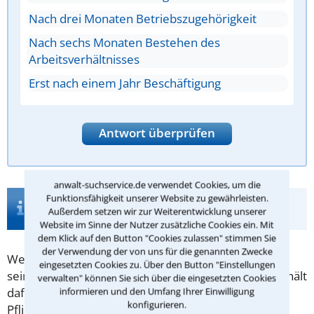
Nach drei Monaten Betriebszugehörigkeit
Nach sechs Monaten Bestehen des
Arbeitsverhältnisses
Erst nach einem Jahr Beschäftigung
Antwort überprüfen
anwalt-suchservice.de verwendet Cookies, um die
Funktionsfähigkeit unserer Website zu gewährleisten.
Infos zur Suche nach einem Anwalt für
Außerdem setzen wir zur Weiterentwicklung unserer
Elternzeit in Rodgau
Website im Sinne der Nutzer zusätzliche Cookies ein. Mit
dem Klick auf den Button "Cookies zulassen" stimmen Sie
der Verwendung der von uns für die genannten Zwecke
Wer sich als junge Mutter oder junger Vater ganz
eingesetzten Cookies zu. Über den Button "Einstellungen
seinem Baby widmen möchte, kann dies tun und erhält
verwalten" können Sie sich über die eingesetzten Cookies
dafür
Elternzeit
und als Ausgleich Elterngeld. Die
informieren und den Umfang Ihrer Einwilligung
konfigurieren.
Pflichten aus dem Arbeitsverhältnis sind ausgesetzt,