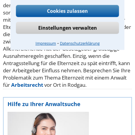
der Arbeitgeber muss für entsprechenden Ersatz
Cookies zulassen
sorgen. Das ist manchmal nicht so einfach, da es
mittlerweile mehrere Modelle für die Aufteilung der
Elternzeit gibt. Die Eltern können sich abwechseln oder
Einstellungen verwalten
die Zeit nacheinander nehmen oder auch
zwischendurch eine Pause machen. Für
⁃
Impressum
Datenschutzerklärung
Alleinerziehende hat der Gesetzgeber großzügige
Ausnahmeregeln geschaffen. Einzig, wenn die
Antragsstellung für die Elternzeit zu spät eintrifft, kann
der Arbeitgeber Einfluss nehmen. Besprechen Sie Ihre
Problematik zum Thema Elternzeit mit einem Anwalt
für
Arbeitsrecht
vor Ort in Rodgau.
Hilfe zu Ihrer Anwaltsuche