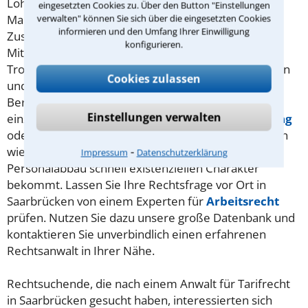
Lohn- und Gehaltstarifverträge, Haustarifvertrag,
eingesetzten Cookies zu. Über den Button "Einstellungen
verwalten" können Sie sich über die eingesetzten Cookies
Manteltarifverträge - Tarifverträge sollen die
informieren und den Umfang Ihrer Einwilligung
Zusammenarbeit zwischen Arbeitgeber und
konfigurieren.
Mitarbeiter konkreter und verlässlicher gestalten.
Trotzdem erübrigen sie nicht die vielen Spezialfragen
Cookies zulassen
und individuellen Rechtsauseinandersetzungen im
Bereich des Arbeitsrechts. Zum Beispiel, ob in
Einstellungen verwalten
einzelnen Fällen der Tarifvertrag, der
Arbeitsvertrag
oder die Betriebsvereinbarung greift, was bei Fragen
⁃
wie Kurzarbeit oder gar (betriebsbedingtem)
Impressum
Datenschutzerklärung
Personalabbau schnell existenziellen Charakter
bekommt. Lassen Sie Ihre Rechtsfrage vor Ort in
Saarbrücken von einem Experten für
Arbeitsrecht
prüfen. Nutzen Sie dazu unsere große Datenbank und
kontaktieren Sie unverbindlich einen erfahrenen
Rechtsanwalt in Ihrer Nähe.
Rechtsuchende, die nach einem Anwalt für Tarifrecht
in Saarbrücken gesucht haben, interessierten sich