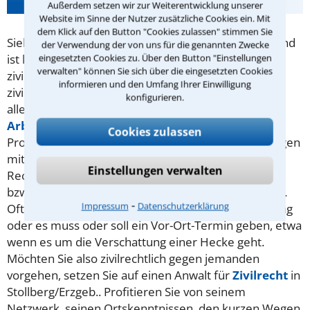
Außerdem setzen wir zur Weiterentwicklung unserer
Website im Sinne der Nutzer zusätzliche Cookies ein. Mit
dem Klick auf den Button "Cookies zulassen" stimmen Sie
Sieht man sich in einer Angelegenheit im Unrecht und
der Verwendung der von uns für die genannten Zwecke
eingesetzten Cookies zu. Über den Button "Einstellungen
ist keine Straftat im Spiel, hat man die Möglichkeit,
verwalten" können Sie sich über die eingesetzten Cookies
zivilrechtlich dagegen vorzugehen. Typische
informieren und den Umfang Ihrer Einwilligung
zivilrechtliche Klagen handeln vom Sinn und Unsinn
konfigurieren.
aller Arten von Verträgen (
Kaufvertrag
,
Arbeitsvertrag
,
Mietvertrag
. ..) oder von
AGB
,
Cookies zulassen
Probleme mit einer Reise oder Auseinandersetzungen
mit dem Nachbar - Im Prinzip also mit allen
Einstellungen verwalten
Rechtsstreitigkeiten, die nicht mit dem
Strafrecht
bzw. einer strafrechtlichen Verfolgung zu tun haben.
⁃
Impressum
Datenschutzerklärung
Oftmals sind die örtlichen Gegebenheiten von Belang
oder es muss oder soll ein Vor-Ort-Termin geben, etwa
wenn es um die Verschattung einer Hecke geht.
Möchten Sie also zivilrechtlich gegen jemanden
vorgehen, setzen Sie auf einen Anwalt für
Zivilrecht
in
Stollberg/Erzgeb.. Profitieren Sie von seinem
Netzwerk, seinen Ortskenntnissen, den kurzen Wegen