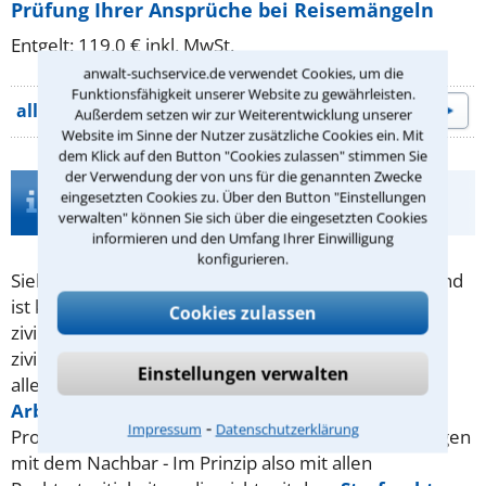
Prüfung Ihrer Ansprüche bei Reisemängeln
Entgelt: 119.0 € inkl. MwSt.
anwalt-suchservice.de verwendet Cookies, um die
Funktionsfähigkeit unserer Website zu gewährleisten.
alle Beratungsangebote
Außerdem setzen wir zur Weiterentwicklung unserer
Website im Sinne der Nutzer zusätzliche Cookies ein. Mit
dem Klick auf den Button "Cookies zulassen" stimmen Sie
der Verwendung der von uns für die genannten Zwecke
Infos zur Suche nach einem Anwalt für
eingesetzten Cookies zu. Über den Button "Einstellungen
Zivilrecht in Ulm
verwalten" können Sie sich über die eingesetzten Cookies
informieren und den Umfang Ihrer Einwilligung
konfigurieren.
Sieht man sich in einer Angelegenheit im Unrecht und
ist keine Straftat im Spiel, hat man die Möglichkeit,
Cookies zulassen
zivilrechtlich dagegen vorzugehen. Typische
zivilrechtliche Klagen handeln vom Sinn und Unsinn
Einstellungen verwalten
aller Arten von Verträgen (
Kaufvertrag
,
Arbeitsvertrag
,
Mietvertrag
. ..) oder von
AGB
,
⁃
Impressum
Datenschutzerklärung
Probleme mit einer Reise oder Auseinandersetzungen
mit dem Nachbar - Im Prinzip also mit allen