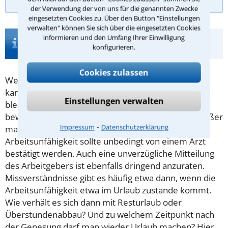
der Verwendung der von uns für die genannten Zwecke
eingesetzten Cookies zu. Über den Button "Einstellungen
verwalten" können Sie sich über die eingesetzten Cookies
Infos zur Suche nach einem Anwalt für
informieren und den Umfang Ihrer Einwilligung
konfigurieren.
Arbeitsunfähigkeit in Warendorf
Cookies zulassen
Wen eine Krankheit ereilt, mit der er nicht arbeiten
kann, der darf wegen
Arbeitsunfähigkeit
zu Hause
Einstellungen verwalten
bleiben. Anders herum ist ein Bürojob nach wie
bewältigbar, wenn man das Bein gebrochen hat - außer
⁃
Impressum
Datenschutzerklärung
man trägt große Schmerzen davon. Eine
Arbeitsunfähigkeit sollte unbedingt von einem Arzt
bestätigt werden. Auch eine unverzügliche Mitteilung
des Arbeitgebers ist ebenfalls dringend anzuraten.
Missverständnisse gibt es häufig etwa dann, wenn die
Arbeitsunfähigkeit etwa im Urlaub zustande kommt.
Wie verhält es sich dann mit Resturlaub oder
Überstundenabbau? Und zu welchem Zeitpunkt nach
der Genesung darf man wieder Urlaub machen? Hier