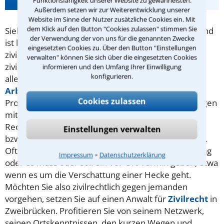
Funktionsfähigkeit unserer Website zu gewährleisten.
Außerdem setzen wir zur Weiterentwicklung unserer
Website im Sinne der Nutzer zusätzliche Cookies ein. Mit
dem Klick auf den Button "Cookies zulassen" stimmen Sie
Sieht man sich in einer Angelegenheit im Unrecht und
der Verwendung der von uns für die genannten Zwecke
ist keine Straftat im Spiel, hat man die Möglichkeit,
eingesetzten Cookies zu. Über den Button "Einstellungen
zivilrechtlich dagegen vorzugehen. Typische
verwalten" können Sie sich über die eingesetzten Cookies
zivilrechtliche Klagen handeln vom Sinn und Unsinn
informieren und den Umfang Ihrer Einwilligung
konfigurieren.
aller Arten von Verträgen (
Kaufvertrag
,
Arbeitsvertrag
,
Mietvertrag
. ..) oder von
AGB
,
Cookies zulassen
Probleme mit einer Reise oder Auseinandersetzungen
mit dem Nachbar - Im Prinzip also mit allen
Rechtsstreitigkeiten, die nicht mit dem
Strafrecht
Einstellungen verwalten
bzw. einer strafrechtlichen Verfolgung zu tun haben.
Oftmals sind die örtlichen Gegebenheiten von Belang
⁃
Impressum
Datenschutzerklärung
oder es muss oder soll ein Vor-Ort-Termin geben, etwa
wenn es um die Verschattung einer Hecke geht.
Möchten Sie also zivilrechtlich gegen jemanden
vorgehen, setzen Sie auf einen Anwalt für
Zivilrecht
in
Zweibrücken. Profitieren Sie von seinem Netzwerk,
seinen Ortskenntnissen, den kurzen Wegen und