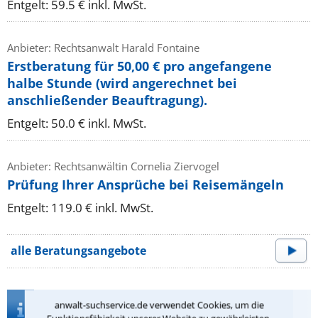
Entgelt: 59.5 € inkl. MwSt.
Anbieter: Rechtsanwalt Harald Fontaine
Erstberatung für 50,00 € pro angefangene
halbe Stunde (wird angerechnet bei
anschließender Beauftragung).
Entgelt: 50.0 € inkl. MwSt.
Anbieter: Rechtsanwältin Cornelia Ziervogel
Prüfung Ihrer Ansprüche bei Reisemängeln
Entgelt: 119.0 € inkl. MwSt.
alle Beratungsangebote
Infos zur Suche nach einem Anwalt für
anwalt-suchservice.de verwendet Cookies, um die
Zivilrecht in Zweibrücken