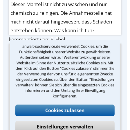
Dieser Mantel ist nicht zu waschen und nur
chemisch zu reinigen. Die Annahmestelle hat
mich nicht darauf hingewiesen, dass Schäden
entstehen können. Was kann ich tun?
kommentiert von: E. Ebel
anwalt-suchservice.de verwendet Cookies, um die
Antwort der Redaktion des Anwalt-
Funktionsfähigkeit unserer Website zu gewährleisten.
Außerdem setzen wir zur Weiterentwicklung unserer
Suchservice
Website im Sinne der Nutzer zusätzliche Cookies ein. Mit
Wir haben in diesem Rechtstipp alles
dem Klick auf den Button "Cookies zulassen" stimmen Sie
der Verwendung der von uns für die genannten Zwecke
beschrieben, was man bei Beschädigung von
eingesetzten Cookies zu. Über den Button "Einstellungen
Kleidung durch eine Textilreinigung tun kann.
verwalten" können Sie sich über die eingesetzten Cookies
informieren und den Umfang Ihrer Einwilligung
Reklamieren Sie den Schaden so schnell wie
konfigurieren.
möglich nachträglich. Versuchen Sie, sich mit der
Cookies zulassen
Reinigung zu einigen. Wenn das nicht geht, rufen
Sie die Schlichtungsstelle an. Wenn das nicht hilft,
Einstellungen verwalten
bleibt noch der Gang zum Anwalt.