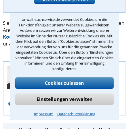
anwalt-suchservice.de verwendet Cookies, um die
Sie benötigen Hilfe bei Ihrer Suche nach dem richtigen
Funktionsfähigkeit unserer Website zu gewährleisten.
Anwalt? Dann schreiben Sie uns über unser
Außerdem setzen wir zur Weiterentwicklung unserer
Website im Sinne der Nutzer zusätzliche Cookies ein. Mit
Kontaktformular
. Wir helfen Ihnen kostenlos und
dem Klick auf den Button "Cookies zulassen" stimmen Sie
unverbindlich.
der Verwendung der von uns für die genannten Zwecke
eingesetzten Cookies zu. Über den Button "Einstellungen
verwalten" können Sie sich über die eingesetzten Cookies
informieren und den Umfang Ihrer Einwilligung
Anwalt-Suchservice
konfigurieren.
Juristische Redaktion
Cookies zulassen
Stephan Buch
Einstellungen verwalten
E-Mail schreiben
⁃
Impressum
Datenschutzerklärung