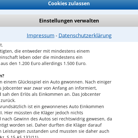
ständigen oder selbstständigen Erwerbstätigkeit gibt
Cookies zulassen
ie Leistungsempfängern nicht angerechnet werden.
Einstellungen verwalten
kommens, das 100 Euro übersteigt und nicht mehr als
und
Impressum
Datenschutzerklärung
⁃
kommens, das 1.000 Euro übersteigt und nicht mehr
t.
tigten, die entweder mit mindestens einem
inschaft leben oder die mindestens ein
us den 1.200 Euro allerdings 1.500 Euro.
n?
in einem Glücksspiel ein Auto gewonnen. Nach einiger
as Jobcenter war zwar von Anfang an informiert,
d sah den Erlös als Einkommen an. Das Jobcenter
 zurück.
 Grundsätzlich ist ein gewonnenes Auto Einkommen
. Hier müssten die Kläger jedoch nichts
 nach Gewinn des Autos sei rechtswidrig gewesen, da
htigt worden sei. Daher durften die Kläger darauf
ten Leistungen zustanden und mussten sie daher auch
Az. S 15 AS 132/11).