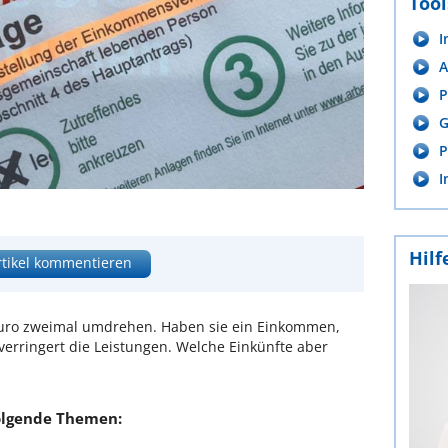
Tool
I
A
P
G
P
I
Hilf
rtikel kommentieren
uro zweimal umdrehen. Haben sie ein Einkommen,
erringert die Leistungen. Welche Einkünfte aber
olgende Themen: