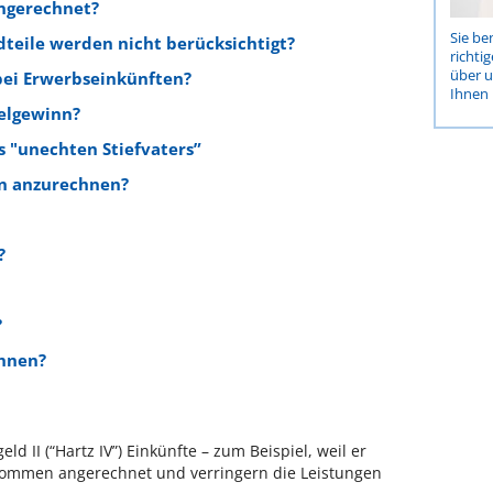
ngerechnet?
Sie be
eile werden nicht berücksichtigt?
richti
über 
bei Erwerbseinkünften?
Ihnen 
ielgewinn?
"unechten Stiefvaters”
en anzurechnen?
?
?
chnen?
d II (“Hartz IV”) Einkünfte – zum Beispiel, weil er
nkommen angerechnet und verringern die Leistungen