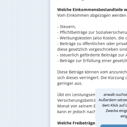
Welche Einkommensbestandteile we
Vom Einkommen abgezogen werden
- Steuern,
- Pflichtbeiträge zur Sozialversicher
- Werbungskosten (also Kosten, die
- Beiträge zu öffentlichen oder pri
diese gesetzlich vorgeschrieben sind
- steuerlich geförderte Beiträge zur 
- Beträge zur Erfüllung einer gesetzl
Diese Beträge können vom anzure
sich dieses verringert. Die Kürzung
geringer aus.
anwalt-suchse
Übt ein Leistungsempfänger eine Erw
Außerdem setzen 
Versicherungsbeiträgen, Altersvors
dem Klick auf 
Monat von seinem Erwerbseinkomme
Zwecke einge
kann er jedoch nachweisen, dass er
ein
Welche Freibeträge gibt es bei Erw