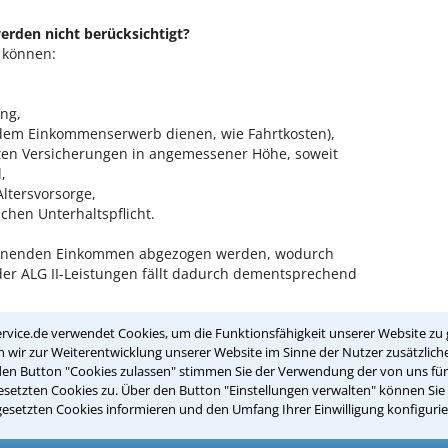
rden nicht berücksichtigt?
 können:
ung,
 dem Einkommenserwerb dienen, wie Fahrtkosten),
vaten Versicherungen in angemessener Höhe, soweit
,
Altersvorsorge,
ichen Unterhaltspflicht.
chnenden Einkommen abgezogen werden, wodurch
 der ALG II-Leistungen fällt dadurch dementsprechend
rvice.de verwendet Cookies, um die Funktionsfähigkeit unserer Website zu 
erbstätigkeit aus, werden ihm statt
wir zur Weiterentwicklung unserer Website im Sinne der Nutzer zusätzliche
orgekosten und Werbungskosten pauschal 100 Euro im
den Button "Cookies zulassen" stimmen Sie der Verwendung der von uns fü
n abgezogen. Liegt sein Einkommen über 400 Euro,
setzten Cookies zu. Über den Button "Einstellungen verwalten" können Sie 
 für diese Punkte höhere Ausgaben hat.
gesetzten Cookies informieren und den Umfang Ihrer Einwilligung konfigurie
erbseinkünften?