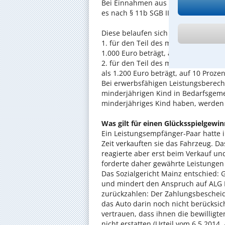
Bei Einnahmen aus einer nichtselbst
es nach § 11b SGB II Freibeträge, d
Diese belaufen sich
1. für den Teil des monatlichen Ein
1.000 Euro beträgt, auf 20 Prozent 
2. für den Teil des monatlichen Ein
als 1.200 Euro beträgt, auf 10 Prozen
Bei erwerbsfähigen Leistungsberech
minderjährigen Kind in Bedarfsgeme
minderjähriges Kind haben, werden a
Was gilt für einen Glücksspielgewin
Ein Leistungsempfänger-Paar hatte 
Zeit verkauften sie das Fahrzeug. D
reagierte aber erst beim Verkauf un
forderte daher gewährte Leistungen
Das Sozialgericht Mainz entschied:
und mindert den Anspruch auf ALG II
zurückzahlen: Der Zahlungsbescheid
das Auto darin noch nicht berücksic
vertrauen, dass ihnen die bewillig
nicht erstatten (Urteil vom 6.5.2014, 