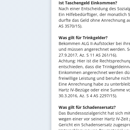
Ist Taschengeld Einkommen?
Nach einer Entscheidung des Sozial
Ein Hilfebedürftiger, der monatlich
durfte das Geld ohne Anrechnung auf 
AS 3570/15).
Was gilt für Trinkgelder?
Bekommen ALG II-Aufstocker bei ihre
und müssen angerechnet werden. So 
27.9.2017, Az. S 11 AS 261/16).
Achtung: Hier ist die Rechtsprechung
entschieden, dass die Trinkgeldein
Einkommen angerechnet werden dürf
freiwillige Leistung und beruhe nicht
Eine Anrechnung habe zu unterbleib
Hartz IV-Bezüge oder eine Summe vo
30.3.2016, Az. S 4 AS 2297/15).
Was gilt für Schadensersatz?
Das Bundessozialgericht hat sich mi
wegen einer vor seiner Hartz IV-Ze
Gericht ein Schadensersatz zugespr