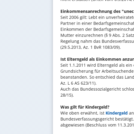
Einkommensanrechnung des "unecht
Seit 2006 gilt: Lebt ein unverheirat
Partner in einer Bedarfsgemeinschaf
Einkommen der Bedarfsgemeinschaf
Mutter einzurechnen (§ 9 Abs. 2 Sat
Regelung nahm das Bundesverfassung
(29.5.2013, Az. 1 BvR 1083/09).
Ist Elterngeld als Einkommen anzu
Seit 1.1.2011 wird Elterngeld als e
Grundsicherung für Arbeitsuchende a
beanstanden. So entschied das Lande
Az. L 6 AS 623/11).
Auch das Bundessozialgericht schloss
28/15).
Was gilt für Kindergeld?
Wie oben erwähnt, ist
Kindergeld
an
Bundesverfassungsgericht bestätigt
abgewiesen (Beschluss vom 11.3.2010