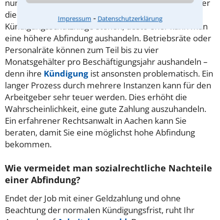
nur bei betriebsbedingten Kündigungen vor. Je besser
die Chancen auf eine erfolgreiche
⁃
Impressum
Datenschutzerklärung
Kündigungsschutzklage stehen, desto eher kann man
eine höhere Abfindung aushandeln. Betriebsräte oder
Personalräte können zum Teil bis zu vier
Monatsgehälter pro Beschäftigungsjahr aushandeln –
denn ihre
Kündigung
ist ansonsten problematisch. Ein
langer Prozess durch mehrere Instanzen kann für den
Arbeitgeber sehr teuer werden. Dies erhöht die
Wahrscheinlichkeit, eine gute Zahlung auszuhandeln.
Ein erfahrener Rechtsanwalt in Aachen kann Sie
beraten, damit Sie eine möglichst hohe Abfindung
bekommen.
Wie vermeidet man sozialrechtliche Nachteile
einer Abfindung?
Endet der Job mit einer Geldzahlung und ohne
Beachtung der normalen Kündigungsfrist, ruht Ihr