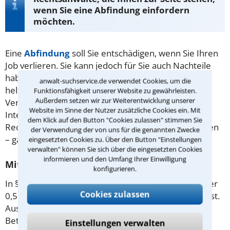
wenn Sie eine Abfindung einfordern
möchten.
Eine
Abfindung
soll Sie entschädigen, wenn Sie Ihren
Job verlieren. Sie kann jedoch für Sie auch Nachteile
haben. Eine gute Rechtsberatung kann Ihnen dabei
anwalt-suchservice.de verwendet Cookies, um die
helfen. Die Höhe der Zahlung ist häufig
Funktionsfähigkeit unserer Website zu gewährleisten.
Außerdem setzen wir zur Weiterentwicklung unserer
Verhandlungssache. Sie können über unsere
Website im Sinne der Nutzer zusätzliche Cookies ein. Mit
Internetseite Kontakt zu einem versierten
dem Klick auf den Button "Cookies zulassen" stimmen Sie
Rechtsanwalt für
Arbeitsrecht
in Aachen aufnehmen
der Verwendung der von uns für die genannten Zwecke
– ganz schnell und einfach.
eingesetzten Cookies zu. Über den Button "Einstellungen
verwalten" können Sie sich über die eingesetzten Cookies
informieren und den Umfang Ihrer Einwilligung
Mit welcher Abfindung kann ich rechnen?
konfigurieren.
In § 1a Kündigungsschutzgesetz legt der Gesetzgeber
Cookies zulassen
0,5 Monatsverdienste pro Jahr der Beschäftigung fest.
Ausgehandelt werden können jedoch auch andere
Beträge. Die 0,5 Monatsverdienste sieht das Gesetz
Einstellungen verwalten