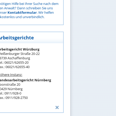
nötigen Hilfe bei Ihrer Suche nach dem
gen Anwalt? Dann schreiben Sie uns
unser
Kontaktformular
. Wir helfen
kostenlos und unverbindlich.
Arbeitsgerichte
rbeitsgericht Würzburg
eißenburger Straße 20-22
3739 Aschaffenburg
el.: 06021/62655-20
ax.: 06021/62655-40
öhere Instanz:
andesarbeitsgericht Nürnberg
oonstraße 20
0429 Nürnberg
el.: 0911/928-0
ax.: 0911/928-2750