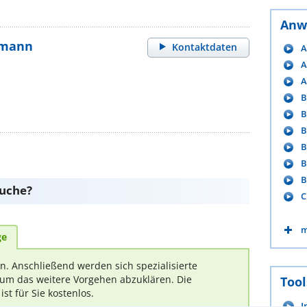
Anw
gmann
Kontaktdaten
A
A
A
B
B
B
B
B
B
suche?
C
m
ge
rn. Anschließend werden sich spezialisierte
um das weitere Vorgehen abzuklären. Die
Tool
t für Sie kostenlos.
I