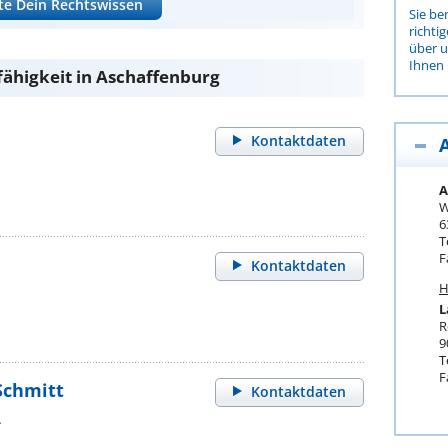
te Dein Rechtswissen
Sie be
richti
über 
Ihnen 
fähigkeit in Aschaffenburg
Kontaktdaten
A
W
6
T
F
Kontaktdaten
H
L
R
9
T
F
 Schmitt
Kontaktdaten
A