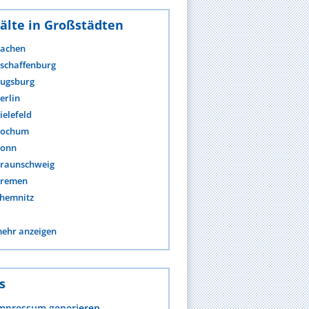
älte in Großstädten
achen
schaffenburg
ugsburg
erlin
ielefeld
ochum
onn
raunschweig
remen
hemnitz
ehr anzeigen
s
mpressum generieren