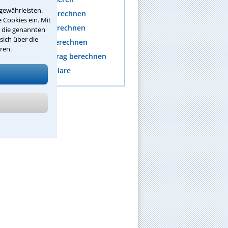
gewährleisten.
nwaltskosten berechnen
 Cookies ein. Mit
rozesskosten berechnen
r die genannten
sich über die
erichtskosten berechnen
ren.
fändungsfreibetrag berechnen
nteraktive Formulare