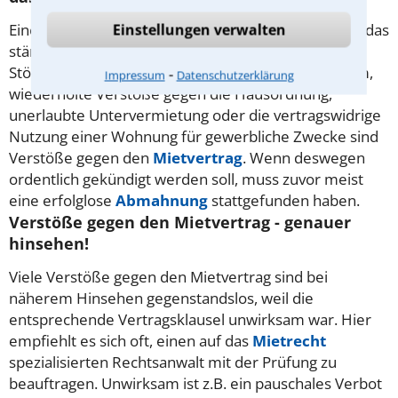
Einstellungen verwalten
Eine Vertragsverletzung durch den Mieter kann z.B. das
ständige unpünktliche Zahlen der Miete sein. Auch
Störungen des Hausfriedens durch dauernden Lärm,
⁃
Impressum
Datenschutzerklärung
wiederholte Verstöße gegen die Hausordnung,
unerlaubte Untervermietung oder die vertragswidrige
Nutzung einer Wohnung für gewerbliche Zwecke sind
Verstöße gegen den
Mietvertrag
. Wenn deswegen
ordentlich gekündigt werden soll, muss zuvor meist
eine erfolglose
Abmahnung
stattgefunden haben.
Verstöße gegen den Mietvertrag - genauer
hinsehen!
Viele Verstöße gegen den Mietvertrag sind bei
näherem Hinsehen gegenstandslos, weil die
entsprechende Vertragsklausel unwirksam war. Hier
empfiehlt es sich oft, einen auf das
Mietrecht
spezialisierten Rechtsanwalt mit der Prüfung zu
beauftragen. Unwirksam ist z.B. ein pauschales Verbot