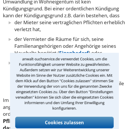
Umwandlung in Wohneigentum ist kein
Kündigungsgrund. Bei einer ordentlichen Kündigung
kann der Kündigungsgrund z.B. darin bestehen, dass
der Mieter seine vertraglichen Pflichten erheblich
verletzt hat,
der Vermieter die Räume für sich, seine
Familienangehörigen oder Angehörige seines
Haushalts benötigt (
Eigenbedarf
) oder
anwalt-suchservice.de verwendet Cookies, um die
der Vermieter durch die Fortsetzung des
Funktionsfähigkeit unserer Website zu gewährleisten.
Mietverhältnisses an einer angemessenen
Außerdem setzen wir zur Weiterentwicklung unserer
Website im Sinne der Nutzer zusätzliche Cookies ein. Mit
wirtschaftlichen Verwertung des Grundstücks
dem Klick auf den Button "Cookies zulassen" stimmen Sie
gehindert wird und dadurch erhebliche Nachteile
der Verwendung der von uns für die genannten Zwecke
erleiden würde.
eingesetzten Cookies zu. Über den Button "Einstellungen
verwalten" können Sie sich über die eingesetzten Cookies
Im Kündigungsschreiben müssen die Gründe
informieren und den Umfang Ihrer Einwilligung
angegeben werden. Der Mieter kann übrigens
konfigurieren.
ordentlich kündigen, ohne Gründe anzugeben.
Pflichtverletzung durch den Mieter: was ist
Cookies zulassen
das?