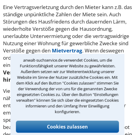
Eine Vertragsverletzung durch den Mieter kann z.B. das
ständige unpünktliche Zahlen der Miete sein. Auch
Störungen des Hausfriedens durch dauernden Lärm,
wiederholte Verstöße gegen die Hausordnung,
unerlaubte Untervermietung oder die vertragswidrige
Nutzung einer Wohnung für gewerbliche Zwecke sind
Verstöße gegen den
Mietvertrag
. Wenn deswegen
ordentlich gekündigt werden soll, muss zuvor meist
anwalt-suchservice.de verwendet Cookies, um die
eine erfolglose
Abmahnung
stattgefunden haben.
Funktionsfähigkeit unserer Website zu gewährleisten.
Außerdem setzen wir zur Weiterentwicklung unserer
Verstöße gegen den Mietvertrag - genauer
Website im Sinne der Nutzer zusätzliche Cookies ein. Mit
hinsehen!
dem Klick auf den Button "Cookies zulassen" stimmen Sie
der Verwendung der von uns für die genannten Zwecke
Viele Verstöße gegen den Mietvertrag sind bei
eingesetzten Cookies zu. Über den Button "Einstellungen
näherem Hinsehen gegenstandslos, weil die
verwalten" können Sie sich über die eingesetzten Cookies
entsprechende Vertragsklausel unwirksam war. Hier
informieren und den Umfang Ihrer Einwilligung
konfigurieren.
empfiehlt es sich oft, einen auf das
Mietrecht
spezialisierten Rechtsanwalt mit der Prüfung zu
Cookies zulassen
beauftragen. Unwirksam ist z.B. ein pauschales Verbot
der Tierhaltung oder ein Verbot, nachts zu duschen, ein