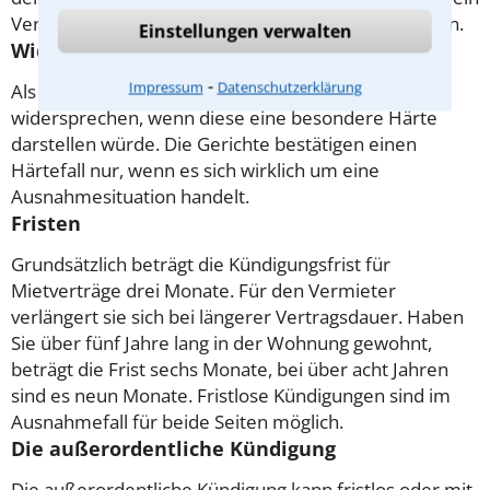
Verbot, zu bestimmten Zeiten Besuch zu empfangen.
Einstellungen verwalten
Widerspruch im Härtefall
⁃
Impressum
Datenschutzerklärung
Als Mieter haben Sie das Recht, einer Kündigung zu
widersprechen, wenn diese eine besondere Härte
darstellen würde. Die Gerichte bestätigen einen
Härtefall nur, wenn es sich wirklich um eine
Ausnahmesituation handelt.
Fristen
Grundsätzlich beträgt die Kündigungsfrist für
Mietverträge drei Monate. Für den Vermieter
verlängert sie sich bei längerer Vertragsdauer. Haben
Sie über fünf Jahre lang in der Wohnung gewohnt,
beträgt die Frist sechs Monate, bei über acht Jahren
sind es neun Monate. Fristlose Kündigungen sind im
Ausnahmefall für beide Seiten möglich.
Die außerordentliche Kündigung
Die außerordentliche Kündigung kann fristlos oder mit