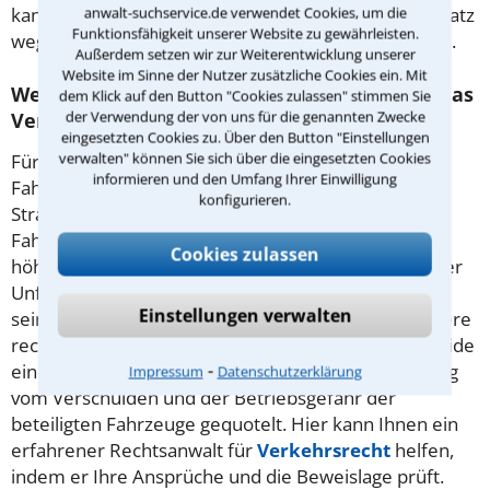
anwalt-suchservice.de verwendet Cookies, um die
kann Ihnen helfen, Ihren Anspruch auf Schadensersatz
Funktionsfähigkeit unserer Website zu gewährleisten.
wegen eines fehlerhaften Produktes durchzusetzen.
Außerdem setzen wir zur Weiterentwicklung unserer
Website im Sinne der Nutzer zusätzliche Cookies ein. Mit
Welche Schadensersatzansprüche gewährt das
dem Klick auf den Button "Cookies zulassen" stimmen Sie
der Verwendung der von uns für die genannten Zwecke
Verkehrsrecht Unfallbeteiligten?
eingesetzten Cookies zu. Über den Button "Einstellungen
verwalten" können Sie sich über die eingesetzten Cookies
Für die Gefahr durch den reinen Betrieb eines
informieren und den Umfang Ihrer Einwilligung
Fahrzeugs haftet immer dessen Halter, § 7
konfigurieren.
Straßenverkehrsgesetz. Dafür muss der
Fahrzeughalter nicht am
Unfall
schuld sein. Bei
Cookies zulassen
höherer Gewalt wirkt diese Haftung jedoch nicht. Der
Unfallgegner haftet außerdem abhängig vom Grad
Einstellungen verwalten
seines Verschuldens als Fahrer. Dafür gibt es mehrere
rechtliche Anspruchsgrundlagen. Häufig müssen beide
⁃
einen Teil des Schadens tragen; dieser wird abhängig
Impressum
Datenschutzerklärung
vom Verschulden und der Betriebsgefahr der
beteiligten Fahrzeuge gequotelt. Hier kann Ihnen ein
erfahrener Rechtsanwalt für
Verkehrsrecht
helfen,
indem er Ihre Ansprüche und die Beweislage prüft.