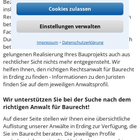
Beziehungen zwischen den privaten Baubeteiligten,
Cookies zulassen
insbesondere Auftraggeber und Auftragnehmer.
Rechtliche Auseinandersetzungen in diesem Bereich
betreffen meist Mängel in der Bauausführung. Ein
Einstellungen verwalten
Fachanwalt für Baurecht kann Sie während der
Durchführung Ihres Bauprojekts umfassend rechtlich
⁃
Impressum
Datenschutzerklärung
betreuen und Ihnen zur Seite stehen. Damit einer
gelungenen Realisierung Ihres Bauprojekts auch aus
rechtlicher Sicht nichts mehr entgegensteht. Wir
helfen Ihnen, den richtigen Rechtsanwalt für Baurecht
in Erding zu finden - Informationen zu den Juristen
finden Sie auf dem jeweiligen Anwaltsprofil.
Wir unterstützen Sie bei der Suche nach dem
richtigen Anwalt für Baurecht!
Auf dieser Seite stellen wir Ihnen eine übersichtliche
Auflistung unserer Anwälte in Erding zur Verfügung, die
Sie im Baurecht beraten. Die jeweiligen Profile