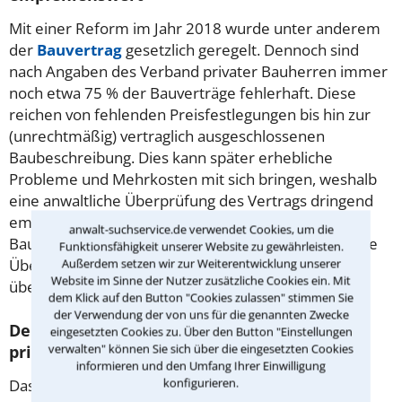
Mit einer Reform im Jahr 2018 wurde unter anderem
der
Bauvertrag
gesetzlich geregelt. Dennoch sind
nach Angaben des Verband privater Bauherren immer
noch etwa 75 % der Bauverträge fehlerhaft. Diese
reichen von fehlenden Preisfestlegungen bis hin zur
(unrechtmäßig) vertraglich ausgeschlossenen
Baubeschreibung. Dies kann später erhebliche
Probleme und Mehrkosten mit sich bringen, weshalb
eine anwaltliche Überprüfung des Vertrags dringend
empfohlen wird. Hinweis: Viele Rechtsanwälte für
anwalt-suchservice.de verwendet Cookies, um die
Baurecht in Erding bieten Ihnen eine standardistierte
Funktionsfähigkeit unserer Website zu gewährleisten.
Überprüfung zum Festpreis an - fragen Sie einfach
Außerdem setzen wir zur Weiterentwicklung unserer
Website im Sinne der Nutzer zusätzliche Cookies ein. Mit
über unser Kontaktformular nach.
dem Klick auf den Button "Cookies zulassen" stimmen Sie
der Verwendung der von uns für die genannten Zwecke
Der richtige Anwalt für Fragestellungen des
eingesetzten Cookies zu. Über den Button "Einstellungen
verwalten" können Sie sich über die eingesetzten Cookies
privaten Baurechts
informieren und den Umfang Ihrer Einwilligung
konfigurieren.
Das private Baurecht regelt die rechtlichen