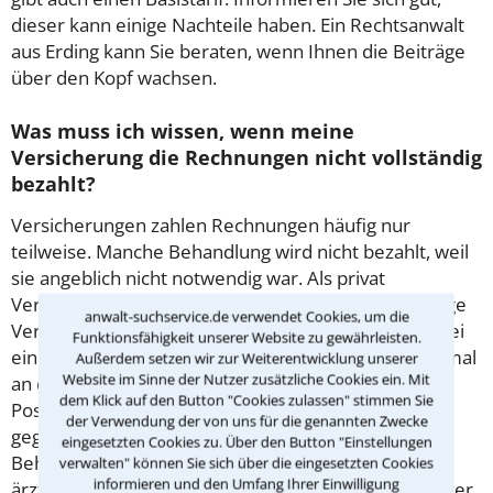
dieser kann einige Nachteile haben. Ein Rechtsanwalt
aus Erding kann Sie beraten, wenn Ihnen die Beiträge
über den Kopf wachsen.
Was muss ich wissen, wenn meine
Versicherung die Rechnungen nicht vollständig
bezahlt?
Versicherungen zahlen Rechnungen häufig nur
teilweise. Manche Behandlung wird nicht bezahlt, weil
sie angeblich nicht notwendig war. Als privat
Versicherter hat man zwei von einander unabhängige
anwalt-suchservice.de verwendet Cookies, um die
Verträge: Mit dem Arzt und mit der Versicherung. Bei
Funktionsfähigkeit unserer Website zu gewährleisten.
einer Ablehnung sollte man die Rechnung noch einmal
Außerdem setzen wir zur Weiterentwicklung unserer
Website im Sinne der Nutzer zusätzliche Cookies ein. Mit
an den Arzt zurückgehen lassen,. mit der Bitte, die
dem Klick auf den Button "Cookies zulassen" stimmen Sie
Positionen entsprechend zu erläutern. Eine Klage
der Verwendung der von uns für die genannten Zwecke
gegen die Versicherung ist möglich, wenn die
eingesetzten Cookies zu. Über den Button "Einstellungen
Behandlung notwendig war und die Rechnung der
verwalten" können Sie sich über die eingesetzten Cookies
informieren und den Umfang Ihrer Einwilligung
ärztlichen Gebührenordnung entspricht. Ein versierter