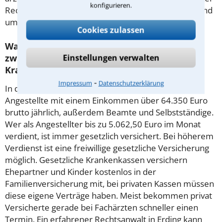
konfigurieren.
Rechtsanwalt aus Erding kann Sie zu allen Fragen rund
um dieses Thema beraten.
Cookies zulassen
Was sind die wichtigsten Unterschiede
zwischen privater und gesetzlicher
Einstellungen verwalten
Krankenversicherung?
⁃
Impressum
Datenschutzerklärung
In die private Versicherung eintreten können
Angestellte mit einem Einkommen über 64.350 Euro
brutto jährlich, außerdem Beamte und Selbstständige.
Wer als Angestellter bis zu 5.062,50 Euro im Monat
verdient, ist immer gesetzlich versichert. Bei höherem
Verdienst ist eine freiwillige gesetzliche Versicherung
möglich. Gesetzliche Krankenkassen versichern
Ehepartner und Kinder kostenlos in der
Familienversicherung mit, bei privaten Kassen müssen
diese eigene Verträge haben. Meist bekommen privat
Versicherte gerade bei Fachärzten schneller einen
Termin. Ein erfahrener Rechtsanwalt in Erding kann