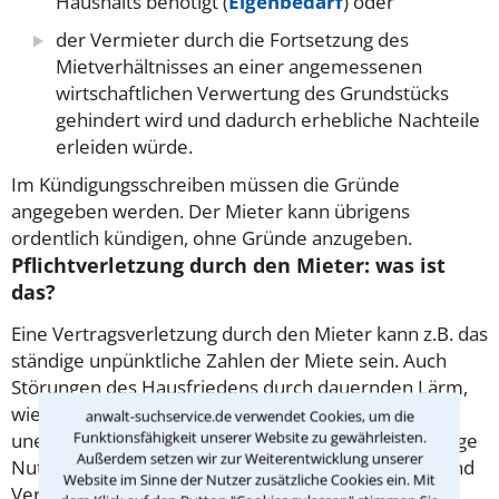
Haushalts benötigt (
Eigenbedarf
) oder
der Vermieter durch die Fortsetzung des
Mietverhältnisses an einer angemessenen
wirtschaftlichen Verwertung des Grundstücks
gehindert wird und dadurch erhebliche Nachteile
erleiden würde.
Im Kündigungsschreiben müssen die Gründe
angegeben werden. Der Mieter kann übrigens
ordentlich kündigen, ohne Gründe anzugeben.
Pflichtverletzung durch den Mieter: was ist
das?
Eine Vertragsverletzung durch den Mieter kann z.B. das
ständige unpünktliche Zahlen der Miete sein. Auch
Störungen des Hausfriedens durch dauernden Lärm,
wiederholte Verstöße gegen die Hausordnung,
anwalt-suchservice.de verwendet Cookies, um die
Funktionsfähigkeit unserer Website zu gewährleisten.
unerlaubte Untervermietung oder die vertragswidrige
Außerdem setzen wir zur Weiterentwicklung unserer
Nutzung einer Wohnung für gewerbliche Zwecke sind
Website im Sinne der Nutzer zusätzliche Cookies ein. Mit
Verstöße gegen den
Mietvertrag
. Wenn deswegen