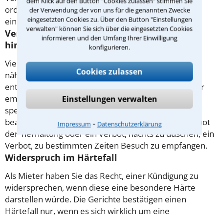
dem Klick auf den Button "Cookies zulassen" stimmen Sie
ordentlich gekündigt werden soll, muss zuvor meist
der Verwendung der von uns für die genannten Zwecke
eingesetzten Cookies zu. Über den Button "Einstellungen
eine erfolglose
Abmahnung
stattgefunden haben.
verwalten" können Sie sich über die eingesetzten Cookies
Verstöße gegen den Mietvertrag - genauer
informieren und den Umfang Ihrer Einwilligung
hinsehen!
konfigurieren.
Viele Verstöße gegen den Mietvertrag sind bei
Cookies zulassen
näherem Hinsehen gegenstandslos, weil die
entsprechende Vertragsklausel unwirksam war. Hier
empfiehlt es sich oft, einen auf das
Mietrecht
Einstellungen verwalten
spezialisierten Rechtsanwalt mit der Prüfung zu
beauftragen. Unwirksam ist z.B. ein pauschales Verbot
⁃
Impressum
Datenschutzerklärung
der Tierhaltung oder ein Verbot, nachts zu duschen, ein
Verbot, zu bestimmten Zeiten Besuch zu empfangen.
Widerspruch im Härtefall
Als Mieter haben Sie das Recht, einer Kündigung zu
widersprechen, wenn diese eine besondere Härte
darstellen würde. Die Gerichte bestätigen einen
Härtefall nur, wenn es sich wirklich um eine