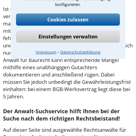
konfigurieren.
Ist ein Bauwerk hinsichtlich der vertraglich
vereinbarten Beschaffenheit unzureichend, spricht
Cookies zulassen
man von einem Baumangel. Am häufigsten sind
mitunter Dächer sowie Decken und Fußböden von
Einstellungen verwalten
fehlerhafter Verarbeitung betroffen. Bleiben diese
unerkannt, besteht das Risiko von Bauschäden, die sich
⁃
nur mit großem Aufwand ausbessern lassen. Ein
Impressum
Datenschutzerklärung
Anwalt für Baurecht kann entsprechende Mängel
mithilfe eines unabhängigen Gutachters
dokumentieren und anschließend rügen. Dabei
müssen Sie jedoch unbedingt die Gewährleistungsfrist
einhalten: bei einem BGB-Werksvertrag liegt diese bei
5 Jahren.
Der Anwalt-Suchservice hilft Ihnen bei der
Suche nach dem richtigen Rechtsbeistand!
Auf dieser Seite sind ausgewählte Rechtsanwälte für