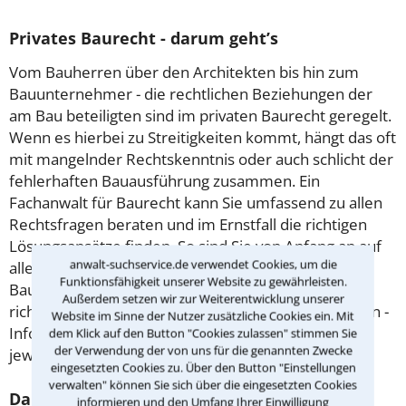
Privates Baurecht - darum geht’s
Vom Bauherren über den Architekten bis hin zum
Bauunternehmer - die rechtlichen Beziehungen der
am Bau beteiligten sind im privaten Baurecht geregelt.
Wenn es hierbei zu Streitigkeiten kommt, hängt das oft
mit mangelnder Rechtskenntnis oder auch schlicht der
fehlerhaften Bauausführung zusammen. Ein
Fachanwalt für Baurecht kann Sie umfassend zu allen
Rechtsfragen beraten und im Ernstfall die richtigen
Lösungsansätze finden. So sind Sie von Anfang an auf
anwalt-suchservice.de verwendet Cookies, um die
alle Eventulitäten im Rahmen der Realisierung Ihres
Funktionsfähigkeit unserer Website zu gewährleisten.
Bauvorhabens vorbereitet. Wir helfen Ihnen, den
Außerdem setzen wir zur Weiterentwicklung unserer
richtigen Rechtsanwalt für Baurecht in Jena zu finden -
Website im Sinne der Nutzer zusätzliche Cookies ein. Mit
Informationen zu den Juristen finden Sie auf dem
dem Klick auf den Button "Cookies zulassen" stimmen Sie
der Verwendung der von uns für die genannten Zwecke
jeweiligen Anwaltsprofil.
eingesetzten Cookies zu. Über den Button "Einstellungen
verwalten" können Sie sich über die eingesetzten Cookies
Darauf sollten Sie bei Baumängeln achten
informieren und den Umfang Ihrer Einwilligung