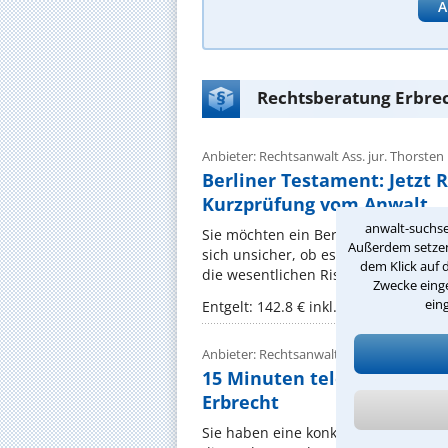
A
Rechtsberatung Erbrec
Anbieter: Rechtsanwalt Ass. jur. Thorsten
Berliner Testament: Jetzt 
Kurzprüfung vom Anwalt
anwalt-suchse
Sie möchten ein Berliner Testament 
Außerdem setzen 
sich unsicher, ob es zu Ihrer familiä
dem Klick auf 
die wesentlichen Risiken – etwa ...
Zwecke einge
ein
Entgelt: 142.8 € inkl. MwSt.
Anbieter: Rechtsanwalt Bernhard Müller
15 Minuten telefonische R
Erbrecht
Sie haben eine konkrete Frage im Er