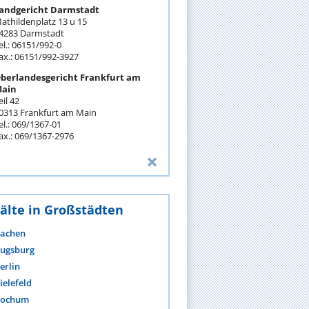
andgericht Darmstadt
athildenplatz 13 u 15
4283 Darmstadt
el.: 06151/992-0
ax.: 06151/992-3927
berlandesgericht Frankfurt am
ain
eil 42
0313 Frankfurt am Main
el.: 069/1367-01
ax.: 069/1367-2976
älte in Großstädten
achen
ugsburg
erlin
ielefeld
ochum