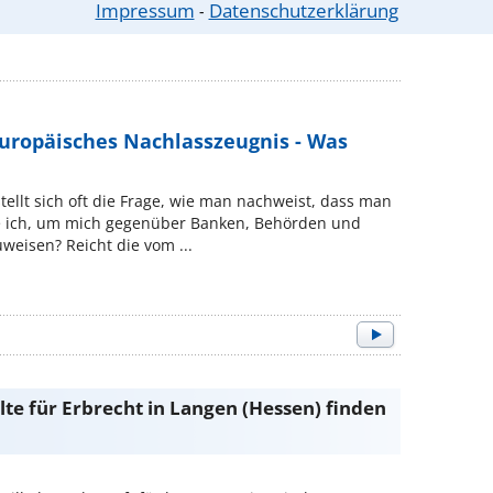
l Adresse. Sie überweisen das Geld und senden den
Impressum
Datenschutzerklärung
⁃
 E Mail ...
Europäisches Nachlasszeugnis - Was
llt sich oft die Frage, wie man nachweist, dass man
he ich, um mich gegenüber Banken, Behörden und
weisen? Reicht die vom ...
te für Erbrecht in Langen (Hessen) finden