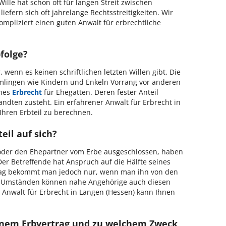
 Wille hat schon oft für langen Streit zwischen
iefern sich oft jahrelange Rechtsstreitigkeiten. Wir
ompliziert einen guten Anwalt für erbrechtliche
bfolge?
 wenn es keinen schriftlichen letzten Willen gibt. Die
mlingen wie Kindern und Enkeln Vorrang vor anderen
ches
Erbrecht
für Ehegatten. Deren fester Anteil
andten zusteht. Ein erfahrener Anwalt für Erbrecht in
Ihren Erbteil zu berechnen.
eil auf sich?
 oder den Ehepartner vom Erbe ausgeschlossen, haben
Der Betreffende hat Anspruch auf die Hälfte seines
trag bekommt man jedoch nur, wenn man ihn von den
n Umständen können nahe Angehörige auch diesen
r Anwalt für Erbrecht in Langen (Hessen) kann Ihnen
inem Erbvertrag und zu welchem Zweck