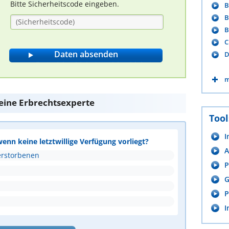
Bitte Sicherheitscode eingeben.
B
B
B
C
D
m
 eine Erbrechtsexperte
Tool
I
wenn keine letztwillige Verfügung vorliegt?
A
erstorbenen
P
G
P
I