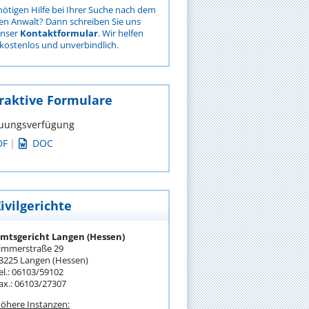
nötigen Hilfe bei Ihrer Suche nach dem
gen Anwalt? Dann schreiben Sie uns
unser
Kontaktformular
. Wir helfen
kostenlos und unverbindlich.
raktive Formulare
uungsverfügung
DF
|
DOC
ivilgerichte
mtsgericht Langen (Hessen)
immerstraße 29
3225 Langen (Hessen)
el.: 06103/59102
ax.: 06103/27307
öhere Instanzen: