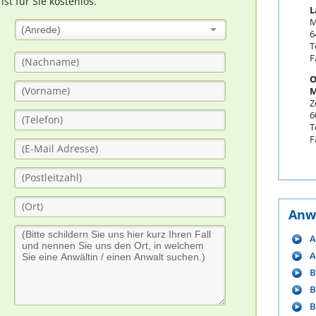
t für Sie kostenlos.
L
M
(Anrede)
6
T
F
O
M
Z
6
T
F
Anw
A
A
B
B
B