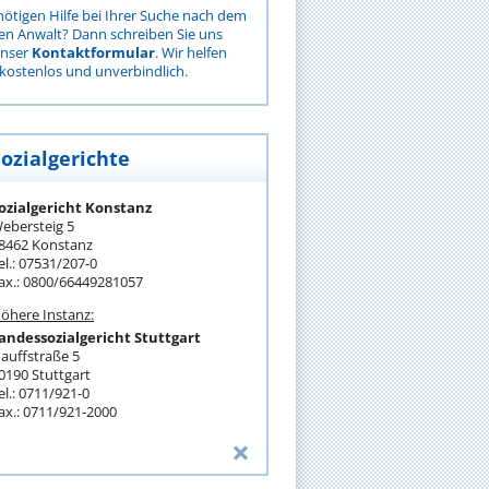
nötigen Hilfe bei Ihrer Suche nach dem
gen Anwalt? Dann schreiben Sie uns
unser
Kontaktformular
. Wir helfen
kostenlos und unverbindlich.
Sozialgerichte
ozialgericht Konstanz
ebersteig 5
8462 Konstanz
el.: 07531/207-0
ax.: 0800/66449281057
öhere Instanz:
andessozialgericht Stuttgart
auffstraße 5
0190 Stuttgart
el.: 0711/921-0
ax.: 0711/921-2000