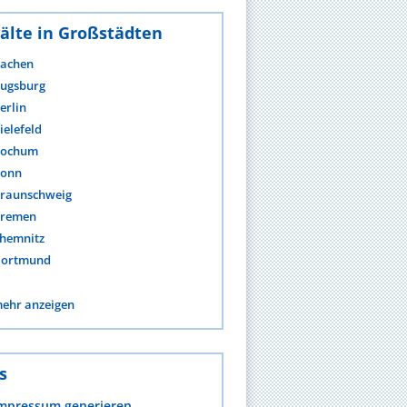
älte in Großstädten
achen
ugsburg
erlin
ielefeld
ochum
onn
raunschweig
remen
hemnitz
ortmund
ehr anzeigen
s
mpressum generieren