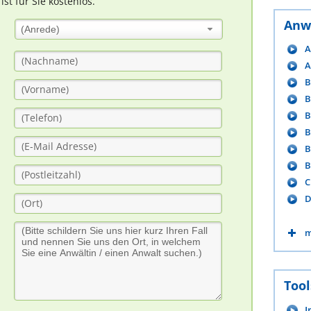
t für Sie kostenlos.
Anw
(Anrede)
A
A
B
B
B
B
B
B
C
D
m
Tool
I