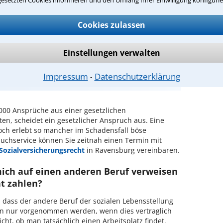
ntwort überprüfen
Cookies zulassen
Einstellungen verwalten
erfahrene Rechtsanwälte, die Ihnen dabei
 einer Versicherung gegen
Impressum
Datenschutzerklärung
⁃
rhalten.
2000 Ansprüche aus einer gesetzlichen
ten, scheidet ein gesetzlicher Anspruch aus. Eine
doch erlebt so mancher im Schadensfall böse
chservice können Sie zeitnah einen Termin mit
Sozialversicherungsrecht
in Ravensburg vereinbaren.
ich auf einen anderen Beruf verweisen
t zahlen?
, dass der andere Beruf der sozialen Lebensstellung
ann nur vorgenommen werden, wenn dies vertraglich
nicht, ob man tatsächlich einen Arbeitsplatz findet.