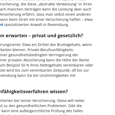
sicherung, die diese „abstrakte Verweisung“ in ihren
Nach manchen Verträgen kann die Leistung aber auch
Versicherung erfährt, dass man selbst einen anderen
kann beim Streit mit einer Versicherung helfen – etwa
ht
spezialisierten Anwalt in Ravensburg.
 erwarten – privat und gesetzlich?
rungsrente: Etwa ein Drittel des Bruttogehalts, wenn
beiten können. Private Berufsunfähigkeits-
i einer gesundheitsbedingten Verringerung der
einer privaten Absicherung kann die Höhe der Rente
zum Beispiel 50 % Ihres Nettogehalts vereinbaren oder
tet wird bis zum vereinbarten Zeitpunkt, oft bis zur
avensburg kann Sie bei Unstimmigkeiten mit
fähigkeitsverfahren wissen?
herten bei seiner Versicherung. Diese will vieles
und zu den gesundheitlichen Problemen. Gibt die
, kann eine außergerichtliche Prüfung des Falles