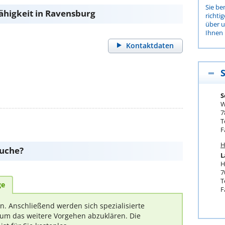
Sie be
ähigkeit in Ravensburg
richti
über 
Ihnen 
Kontaktdaten
S
W
7
T
F
H
suche?
L
H
7
T
ge
F
rn. Anschließend werden sich spezialisierte
um das weitere Vorgehen abzuklären. Die