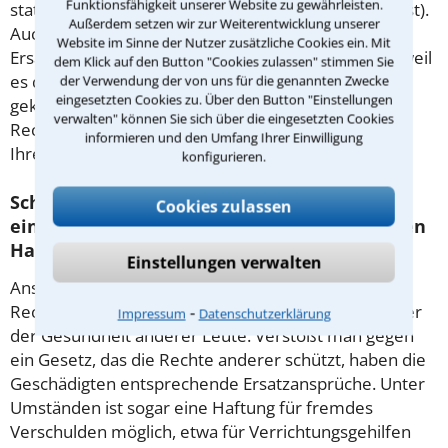
Funktionsfähigkeit unserer Website zu gewährleisten.
statt der Leistung (wenn diese nicht mehr möglich ist).
Außerdem setzen wir zur Weiterentwicklung unserer
Auch neben einer vertraglichen Leistung können
Website im Sinne der Nutzer zusätzliche Cookies ein. Mit
Ersatzansprüche geltend gemacht werden – etwa, weil
dem Klick auf den Button "Cookies zulassen" stimmen Sie
es durch Lieferverzögerungen zu einem Schaden
der Verwendung der von uns für die genannten Zwecke
eingesetzten Cookies zu. Über den Button "Einstellungen
gekommen ist. Ein im
Zivilrecht
erfahrener
verwalten" können Sie sich über die eingesetzten Cookies
Rechtsanwalt kann Sie zum weiteren Vorgehen in
informieren und den Umfang Ihrer Einwilligung
Ihrem Fall beraten.
konfigurieren.
Schadensersatzansprüche können sich aus
Cookies zulassen
einem Delikt ergeben, also einer unerlaubten
Handlung.
Einstellungen verwalten
Ansprüche können auf der Verletzung fremder
⁃
Rechtsgüter beruhen, etwa fremden Eigentums oder
Impressum
Datenschutzerklärung
der Gesundheit anderer Leute. Verstößt man gegen
ein Gesetz, das die Rechte anderer schützt, haben die
Geschädigten entsprechende Ersatzansprüche. Unter
Umständen ist sogar eine Haftung für fremdes
Verschulden möglich, etwa für Verrichtungsgehilfen