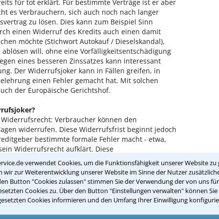
its für tot erklärt. Für bestimmte Verträge ist er aber
cht es Verbrauchern, sich auch noch nach langer
svertrag zu lösen. Dies kann zum Beispiel Sinn
ch einen Widerruf des Kredits auch einen damit
hen möchte (Stichwort Autokauf / Dieselskandal),
 ablösen will, ohne eine Vorfälligkeitsentschädigung
gen eines besseren Zinssatzes kann interessant
ng. Der Widerrufsjoker kann in Fällen greifen, in
belehrung einen Fehler gemacht hat. Mit solchen
auch der Europäische Gerichtshof.
rufsjoker?
n Widerrufsrecht: Verbraucher können den
agen widerrufen. Diese Widerrufsfrist beginnt jedoch
Kreditgeber bestimmte formale Fehler macht - etwa,
ein Widerrufsrecht aufklärt. Diese
ich und haben sich über die Jahre immer wieder
rvice.de verwendet Cookies, um die Funktionsfähigkeit unserer Website zu 
formal korrekte Widerrufsbelehrung. Das Ergebnis:
wir zur Weiterentwicklung unserer Website im Sinne der Nutzer zusätzliche
r noch Jahre später den Widerruf erklären und aus
den Button "Cookies zulassen" stimmen Sie der Verwendung der von uns fü
n zum Beispiel die Zinsen zu hoch geworden sind.
setzten Cookies zu. Über den Button "Einstellungen verwalten" können Sie 
gesetzten Cookies informieren und den Umfang Ihrer Einwilligung konfigurie
tweise für tot erklärt?
uation war ein "ewiges Widerrufsrecht", das der