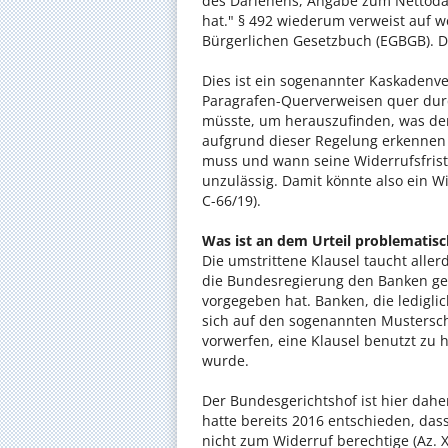
des Darlehens, Angabe zum Nettodar
hat." § 492 wiederum verweist auf 
Bürgerlichen Gesetzbuch (EGBGB). Do
Dies ist ein sogenannter Kaskadenv
Paragrafen-Querverweisen quer dur
müsste, um herauszufinden, was den
aufgrund dieser Regelung erkennen
muss und wann seine Widerrufsfrist 
unzulässig. Damit könnte also ein W
C-66/19).
Was ist an dem Urteil problematisc
Die umstrittene Klausel taucht alle
die Bundesregierung den Banken ger
vorgegeben hat. Banken, die ledigl
sich auf den sogenannten Mustersc
vorwerfen, eine Klausel benutzt zu 
wurde.
Der Bundesgerichtshof ist hier dahe
hatte bereits 2016 entschieden, da
nicht zum Widerruf berechtige (Az. 