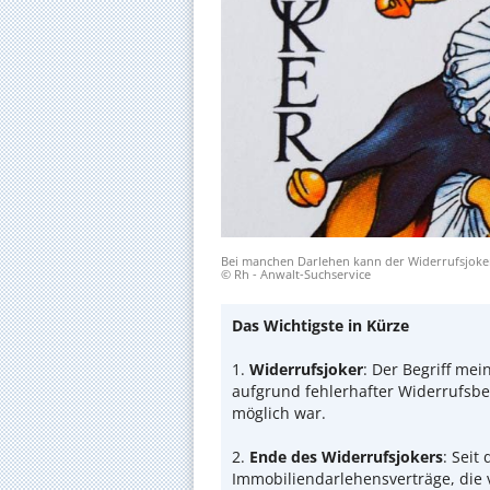
Bei manchen Darlehen kann der Widerrufsjoke
© Rh - Anwalt-Suchservice
Das Wichtigste in Kürze
1.
Widerrufsjoker
: Der Begriff mei
aufgrund fehlerhafter Widerrufsb
möglich war.
2.
Ende des Widerrufsjokers
: Seit
Immobiliendarlehensverträge, die