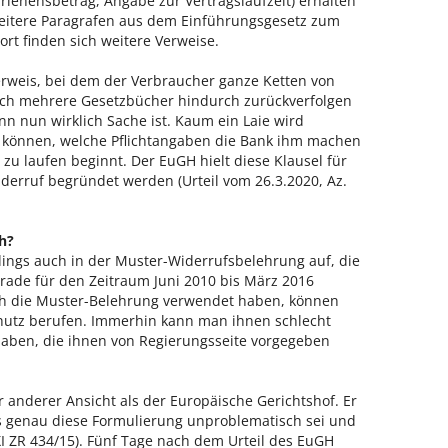
lehensbetrag, Angabe zur Vertragslaufzeit) erhalten
weitere Paragrafen aus dem Einführungsgesetz zum
rt finden sich weitere Verweise.
erweis, bei dem der Verbraucher ganze Ketten von
ch mehrere Gesetzbücher hindurch zurückverfolgen
n nun wirklich Sache ist. Kaum ein Laie wird
 können, welche Pflichtangaben die Bank ihm machen
zu laufen beginnt. Der EuGH hielt diese Klausel für
iderruf begründet werden (Urteil vom 26.3.2020, Az.
h?
rdings auch in der Muster-Widerrufsbelehrung auf, die
ade für den Zeitraum Juni 2010 bis März 2016
ich die Muster-Belehrung verwendet haben, können
hutz berufen. Immerhin kann man ihnen schlecht
haben, die ihnen von Regierungsseite vorgegeben
r anderer Ansicht als der Europäische Gerichtshof. Er
ss genau diese Formulierung unproblematisch sei und
XI ZR 434/15). Fünf Tage nach dem Urteil des EuGH