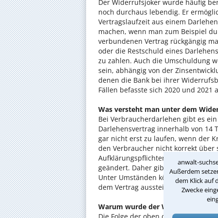
Der Widerrufsjoker wurde häufig bere
noch durchaus lebendig. Er ermögli
Vertragslaufzeit aus einem Darlehen
machen, wenn man zum Beispiel dur
verbundenen Vertrag rückgängig mac
oder die Restschuld eines Darlehens
zu zahlen. Auch die Umschuldung we
sein, abhängig von der Zinsentwicklu
denen die Bank bei ihrer Widerrufs
Fällen befasste sich 2020 und 2021 
Was versteht man unter dem Wider
Bei Verbraucherdarlehen gibt es ei
Darlehensvertrag innerhalb von 14 T
gar nicht erst zu laufen, wenn der 
den Verbraucher nicht korrekt über s
Aufklärungspflichten sind umfangre
anwalt-suchse
geändert. Daher gibt es fast keine 
Außerdem setzen 
Unter Umständen können Verbrauche
dem Klick auf 
dem Vertrag aussteigen - wenn ihne
Zwecke einge
ein
Warum wurde der Widerrufsjoker zei
Die Folge der oben dargestellten Sit