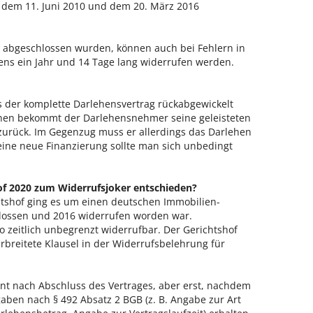
n dem 11. Juni 2010 und dem 20. März 2016
6 abgeschlossen wurden, können auch bei Fehlern in
ens ein Jahr und 14 Tage lang widerrufen werden.
 der komplette Darlehensvertrag rückabgewickelt
hen bekommt der Darlehensnehmer seine geleisteten
zurück. Im Gegenzug muss er allerdings das Darlehen
eine neue Finanzierung sollte man sich unbedingt
of 2020 zum Widerrufsjoker entschieden?
htshof ging es um einen deutschen Immobilien-
hlossen und 2016 widerrufen worden war.
o zeitlich unbegrenzt widerrufbar. Der Gerichtshof
erbreitete Klausel in der Widerrufsbelehrung für
innt nach Abschluss des Vertrages, aber erst, nachdem
aben nach § 492 Absatz 2 BGB (z. B. Angabe zur Art