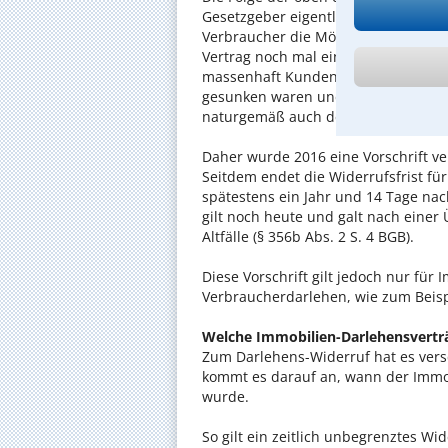
Gesetzgeber eigentlich so gar nicht 
Verbraucher die Möglichkeit geben 
Vertrag noch mal ein paar Tage lang
massenhaft Kunden auch noch nach J
gesunken waren und es überall billig
naturgemäß auch den Geldinstitute
Daher wurde 2016 eine Vorschrift ve
Seitdem endet die Widerrufsfrist f
spätestens ein Jahr und 14 Tage nac
gilt noch heute und galt nach einer
Altfälle (§ 356b Abs. 2 S. 4 BGB).
Diese Vorschrift gilt jedoch nur für 
Verbraucherdarlehen, wie zum Beisp
Welche Immobilien-Darlehensvertr
Zum Darlehens-Widerruf hat es ver
kommt es darauf an, wann der Immo
wurde.
So gilt ein zeitlich unbegrenztes Wi