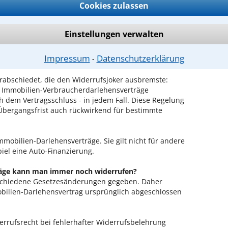
Cookies zulassen
beabsichtigt hatte. Eigentlich hatte man nur dem
wollen, es sich nach einem übereilt abgeschlossenen
 zu überlegen. Nicht beabsichtigt war, dass nun
Einstellungen verwalten
ahren aus den Verträgen ausstiegen, weil die Zinsen
es Geld zu leihen gab. Diese Situation missfiel
Impressum
Datenschutzerklärung
⁃
n.
rabschiedet, die den Widerrufsjoker ausbremste:
ür Immobilien-Verbraucherdarlehensverträge
h dem Vertragsschluss - in jedem Fall. Diese Regelung
 Übergangsfrist auch rückwirkend für bestimmte
Immobilien-Darlehensverträge. Sie gilt nicht für andere
iel eine Auto-Finanzierung.
äge kann man immer noch widerrufen?
schiedene Gesetzesänderungen gegeben. Daher
bilien-Darlehensvertrag ursprünglich abgeschlossen
derrufsrecht bei fehlerhafter Widerrufsbelehrung