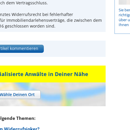
ach dem Vertragsschluss.
Sie be
enztes Widerrufsrecht bei fehlerhafter
richti
über 
 für Immobiliendarlehensverträge, die zwischen dem
Ihnen 
16 geschlossen worden sind.
rtikel kommentieren
ialisierte Anwälte in Deiner Nähe
Wähle Deinen Ort
olgende Themen:
m Widerrufsjoker?