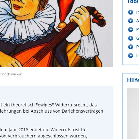
Tool
I
A
P
G
P
I
r noch wirken.
Hilf
nt ein theoretisch "ewiges" Widerrufsrecht, das
elehrungen bei Abschluss von Darlehensverträgen
 dem Jahr 2016 endet die Widerrufsfrist für
 von Verbrauchern abgeschlossen wurden,