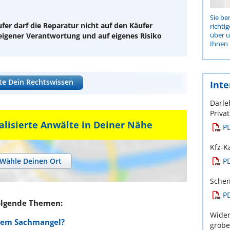
Sie be
er darf die Reparatur nicht auf den Käufer
richti
über 
eigener Verantwortung und auf eigenes Risiko
Ihnen 
te Dein Rechtswissen
Inte
Darle
Priva
alisierte Anwälte in Deiner Nähe
P
Kfz-K
Wähle Deinen Ort
P
Schen
P
olgende Themen:
Wider
nem Sachmangel?
grob