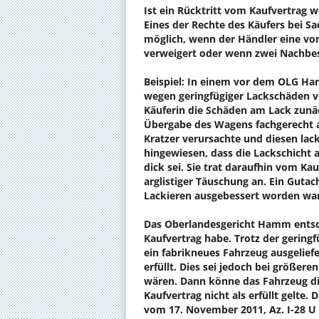
Ist ein Rücktritt vom Kaufvertrag 
Eines der Rechte des Käufers bei Sa
möglich, wenn der Händler eine vo
verweigert oder wenn zwei Nachbes
Beispiel: In einem vor dem OLG Ha
wegen geringfügiger Lackschäden v
Käuferin die Schäden am Lack zunäc
Übergabe des Wagens fachgerecht au
Kratzer verursachte und diesen lack
hingewiesen, dass die Lackschicht a
dick sei. Sie trat daraufhin vom Ka
arglistiger Täuschung an. Ein Gutac
Lackieren ausgebessert worden war
Das Oberlandesgericht Hamm entsch
Kaufvertrag habe. Trotz der gering
ein fabrikneues Fahrzeug ausgelief
erfüllt. Dies sei jedoch bei größe
wären. Dann könne das Fahrzeug die
Kaufvertrag nicht als erfüllt gelte.
vom 17. November 2011, Az. I-28 U 