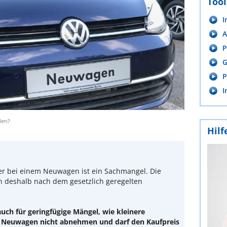
Tool
I
A
P
G
P
I
den?
Hilf
er bei einem Neuwagen ist ein Sachmangel. Die
h deshalb nach dem gesetzlich geregelten
auch für geringfügige Mängel, wie kleinere
n Neuwagen nicht abnehmen und darf den Kaufpreis