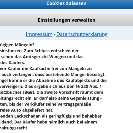
Cookies zulassen
en PKW wieder ab, ließ die Tür selbst lackieren und
n war dieser zufrieden und überwies den Kaufpreis.
 Händler eine dicke Rechnung über die
Einstellungen verwalten
Rücktransport des Fahrzeugs, ein "Standgeld" sowie
nsgesamt 1.138 Euro. Da der Käufer diesen Betrag
ndler verklagt.
Impressum
Datenschutzerklärung
⁃
fügigen Mängeln?
htsinstanzen. Zum Schluss entschied der
r schon das Amtsgericht Wangen und das
des Käufers.
dem Käufer die Kaufsache frei von Mängeln zu
r auch verlangen, dass bestehende Mängel beseitigt
ängel könne er die Abnahme des Kaufobjekts und die
erweigern. Dies ergebe sich aus den §§ 320 Abs. 1
setzbuches (BGB). Die zweite Vorschrift räumt dem
ungsrecht ein. Er darf also seine Gegenleistung -
ten, bis der Verkäufer seine vertragsgemäße
eies Auto abgeliefert hat.
egenden Lackschaden als geringfügig und behebbar
heidend. Der Käufer habe nämlich auch bei einem
haltungsrecht.