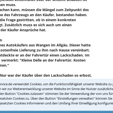
nen muss.
machen kann, müssen die Mängel zum Zeitpunkt des
be des Fahrzeugs an den Käufer, bestanden haben.
ie Frage gestritten, ob in einem konkreten
egt. Zusätzlich muss es sich auch um einen
 der Käufer Ansprüche hat.
en
eines Autokäufers aus Wangen im Allgäu. Dieser hatte
ostenfreie Lieferung zu ihm nach Hause vereinbart.
entdeckte er an der Fahrertür einen Lackschaden. Im
 vermerkt: "Kleine Delle an der Fahrertür, Kosten
men."
. Nur war der Käufer über den Lackschaden so erbost,
Gegenüber dem Autohändler erklärte er, dass er das
rvice.de verwendet Cookies, um die Funktionsfähigkeit unserer Website zu 
e sich auch, den Kaufpreis zu bezahlen. Der Händler
wir zur Weiterentwicklung unserer Website im Sinne der Nutzer zusätzliche
ls Bagatelle und forderte die Bezahlung.
den Button "Cookies zulassen" stimmen Sie der Verwendung der von uns fü
setzten Cookies zu. Über den Button "Einstellungen verwalten" können Sie 
n Kostenvoranschlag eines Autolackierers. Dieser
gesetzten Cookies informieren und den Umfang Ihrer Einwilligung konfigurie
bessern der "Bagatelle". Der Händler wollte
orlage der Originalrechnung. Da eine Einigung nicht