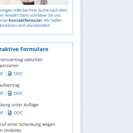
nötigen Hilfe bei Ihrer Suche nach dem
gen Anwalt? Dann schreiben Sie uns
unser
Kontaktformular
. Wir helfen
kostenlos und unverbindlich.
raktive Formulare
hensvertrag zwischen
tpersonen
DF
|
DOC
aufvertrag
DF
|
DOC
kung unter Auflage
DF
|
DOC
ruf einer Schenkung wegen
en Undanks