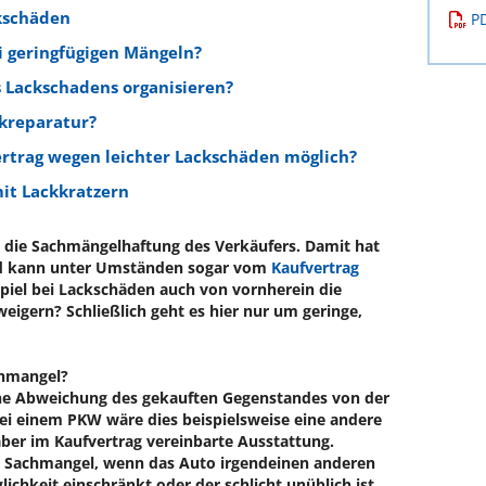
kschäden
P
 geringfügigen Mängeln?
 Lackschadens organisieren?
ckreparatur?
ertrag wegen leichter Lackschäden möglich?
it Lackkratzern
t die Sachmängelhaftung des Verkäufers. Damit hat
nd kann unter Umständen sogar vom
Kaufvertrag
spiel bei Lackschäden auch von vornherein die
gern? Schließlich geht es hier nur um geringe,
chmangel?
ne Abweichung des gekauften Gegenstandes von der
Bei einem PKW wäre dies beispielsweise eine andere
aber im Kaufvertrag vereinbarte Ausstattung.
n Sachmangel, wenn das Auto irgendeinen anderen
lichkeit einschränkt oder der schlicht unüblich ist