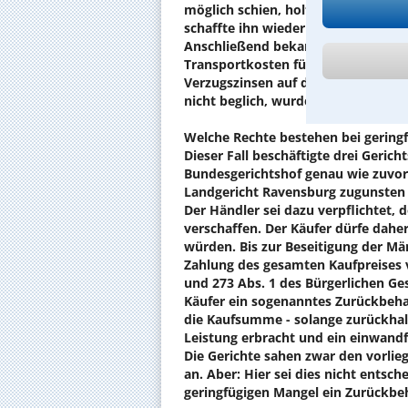
möglich schien, holte der Händler d
schaffte ihn wieder zum Kunden. Nu
Anschließend bekam er jedoch vom
Transportkosten für Abholung und 
Verzugszinsen auf den Kaufpreis, i
nicht beglich, wurde er vom Autohä
Welche Rechte bestehen bei gering
Dieser Fall beschäftigte drei Geric
Bundesgerichtshof genau wie zuvo
Landgericht Ravensburg zugunsten 
Der Händler sei dazu verpflichtet, 
verschaffen. Der Käufer dürfe dahe
würden. Bis zur Beseitigung der M
Zahlung des gesamten Kaufpreises v
und 273 Abs. 1 des Bürgerlichen Ge
Käufer ein sogenanntes Zurückbehalt
die Kaufsumme - solange zurückhal
Leistung erbracht und ein einwandfr
Die Gerichte sahen zwar den vorli
an. Aber: Hier sei dies nicht entsc
geringfügigen Mangel ein Zurückbe