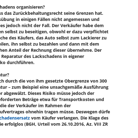
hadens organisieren?
ass das Zurückbehaltungsrecht seine Grenzen hat.
sübung in einigen Fällen nicht angemessen und
es jedoch nicht der Fall. Der Verkäufer habe dem
n selbst zu beseitigen, obwohl er dazu verpflichtet
ache des Käufers, das Auto selbst zum Lackierer zu
eilen, ihn selbst zu bezahlen und dann mit dem
chen Anteil der Rechnung dieser übernehme. Der
 Reparatur des Lackschadens in eigener
iko durchführen.
atur?
ch durch die von ihm gesetzte Obergrenze von 300
atur – zum Beispiel eine unsachgemäße Ausführung
er abgewälzt. Dieses Risiko müsse jedoch der
eforderten Beträge etwa für Transportkosten und
 die der Verkäufer im Rahmen der
ufvertrages ohnehin tragen müsse. Deswegen dürfe
chadensersatz
vom Käufer verlangen. Die Klage des
e erfolglos (BGH, Urteil vom 26.10.2016, Az. VIII ZR