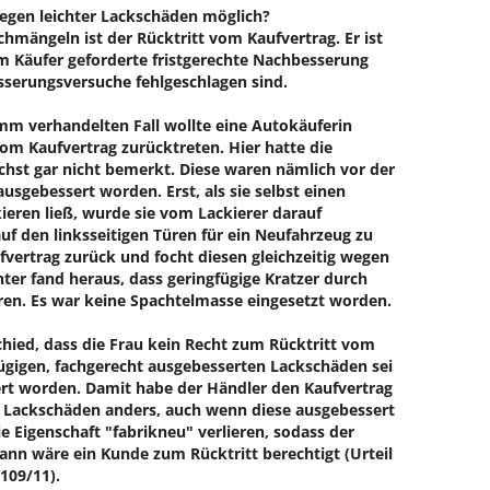
wegen leichter Lackschäden möglich?
chmängeln ist der Rücktritt vom Kaufvertrag. Er ist
m Käufer geforderte fristgerechte Nachbesserung
serungsversuche fehlgeschlagen sind.
mm verhandelten Fall wollte eine Autokäuferin
om Kaufvertrag zurücktreten. Hier hatte die
hst gar nicht bemerkt. Diese waren nämlich vor der
sgebessert worden. Erst, als sie selbst einen
ieren ließ, wurde sie vom Lackierer darauf
uf den linksseitigen Türen für ein Neufahrzeug zu
ufvertrag zurück und focht diesen gleichzeitig wegen
hter fand heraus, dass geringfügige Kratzer durch
en. Es war keine Spachtelmasse eingesetzt worden.
ied, dass die Frau kein Recht zum Rücktritt vom
fügigen, fachgerecht ausgebesserten Lackschäden sei
ert worden. Damit habe der Händler den Kaufvertrag
ren Lackschäden anders, auch wenn diese ausgebessert
 Eigenschaft "fabrikneu" verlieren, sodass der
 Dann wäre ein Kunde zum Rücktritt berechtigt (Urteil
109/11).