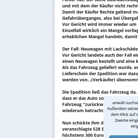
und mit dem der Käufer nicht rech
Damit der Käufer Rechte geltend 
Gefahrüberganges, also bei Überga
Vor Gericht wird immer wieder um d
Einzelfall wirklich ein Mangel vorli
erheblichen Mangel handeln, damit
Der Fall: Neuwagen mit Lackschäd
Vor Gericht landete auch der Fall 
einen Neuwagen bestellt und eine k
Als das Fahrzeug geliefert wurde, 
Lieferschein der Spedition war dazu
werden von...(Verkäufer) übernom
Die Spedition ließ das Fahrzeug da
dass er das Auto so nicht wollte. 
anwalt-suchse
Fahrzeug "zurückweise". Er weigert
Außerdem setzen 
wiederum betrachtete den Schaden a
dem Klick auf 
Zwecke einge
Nun schickte ihm der Autokäufer de
ein
veranschlagte 528 Euro für das Aus
höchstens 300 Euro bezahlen – bei V