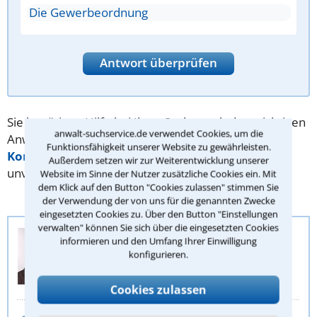
Die Gewerbeordnung
Antwort überprüfen
Sie benötigen Hilfe bei Ihrer Suche nach dem richtigen
anwalt-suchservice.de verwendet Cookies, um die
Anwalt? Dann schreiben Sie uns über unser
Funktionsfähigkeit unserer Website zu gewährleisten.
Kontaktformular
. Wir helfen Ihnen kostenlos und
Außerdem setzen wir zur Weiterentwicklung unserer
unverbindlich.
Website im Sinne der Nutzer zusätzliche Cookies ein. Mit
dem Klick auf den Button "Cookies zulassen" stimmen Sie
der Verwendung der von uns für die genannten Zwecke
eingesetzten Cookies zu. Über den Button "Einstellungen
verwalten" können Sie sich über die eingesetzten Cookies
Anwalt-Suchservice
informieren und den Umfang Ihrer Einwilligung
Juristische Redaktion
konfigurieren.
Stephan Buch
Cookies zulassen