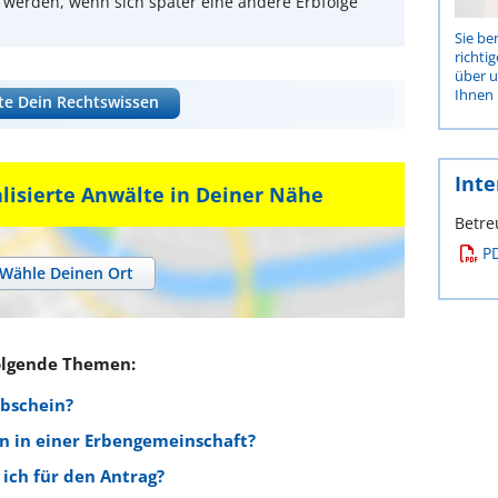
 werden, wenn sich später eine andere Erbfolge
Sie be
richti
über 
Ihnen 
te Dein Rechtswissen
Inte
alisierte Anwälte in Deiner Nähe
Betre
P
Wähle Deinen Ort
olgende Themen:
rbschein?
n in einer Erbengemeinschaft?
ich für den Antrag?