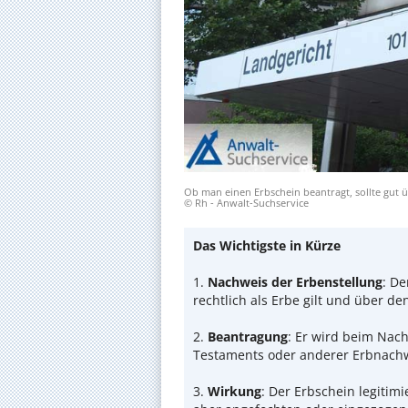
Ob man einen Erbschein beantragt, sollte gut ü
© Rh - Anwalt-Suchservice
Das Wichtigste in Kürze
1.
Nachweis der Erbenstellung
: De
rechtlich als Erbe gilt und über de
2.
Beantragung
: Er wird beim Nach
Testaments oder anderer Erbnachwe
3.
Wirkung
: Der Erbschein legitim