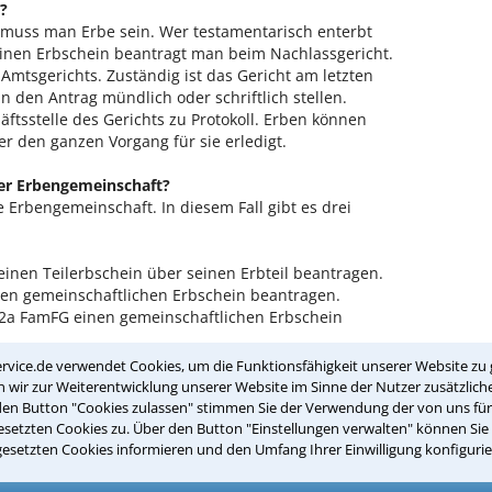
?
muss man Erbe sein. Wer testamentarisch enterbt
 Einen Erbschein beantragt man beim Nachlassgericht.
n Amtsgerichts. Zuständig ist das Gericht am letzten
den Antrag mündlich oder schriftlich stellen.
tsstelle des Gerichts zu Protokoll. Erben können
r den ganzen Vorgang für sie erledigt.
ner Erbengemeinschaft?
 Erbengemeinschaft. In diesem Fall gibt es drei
 einen Teilerbschein über seinen Erbteil beantragen.
en gemeinschaftlichen Erbschein beantragen.
352a FamFG einen gemeinschaftlichen Erbschein
rvice.de verwendet Cookies, um die Funktionsfähigkeit unserer Website zu 
 den Antrag?
wir zur Weiterentwicklung unserer Website im Sinne der Nutzer zusätzliche
ntragsteller. Er zählt auch die anderen Erben auf und
den Button "Cookies zulassen" stimmen Sie der Verwendung der von uns fü
 das Gericht aus dem Erbscheinantrag ersehen
setzten Cookies zu. Über den Button "Einstellungen verwalten" können Sie 
gesetzten Cookies informieren und den Umfang Ihrer Einwilligung konfigurie