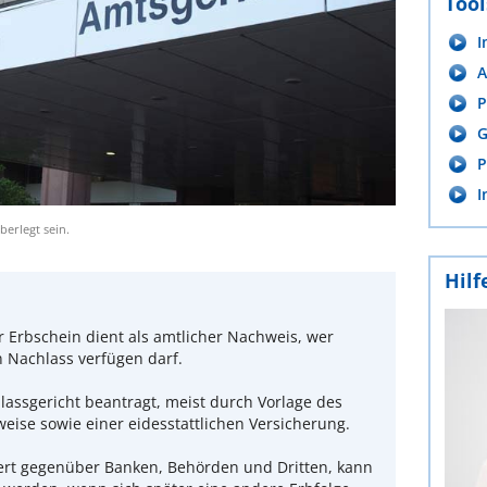
Tool
I
A
P
G
P
I
berlegt sein.
Hilf
r Erbschein dient als amtlicher Nachweis, wer
n Nachlass verfügen darf.
lassgericht beantragt, meist durch Vorlage des
ise sowie einer eidesstattlichen Versicherung.
iert gegenüber Banken, Behörden und Dritten, kann