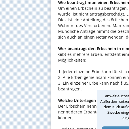
Wie beantragt man einen Erbschein
Um einen Erbschein zu beantragen, 
wurde, ist nicht antragsberechtigt.
Dies ist eine Abteilung des örtliche
Wohnort des Verstorbenen. Man kann 
Mündliche Anträge nimmt die Geschäf
sich auch an einen Notar wenden, de
Wer beantragt den Erbschein in ei
Gibt es mehrere Erben, entsteht eine
Möglichkeiten:
1. Jeder einzelne Erbe kann für sich
2. Alle Erben gemeinsam können ein
3. Ein einzelner Erbe kann nach § 
beantragen.
anwalt-suchse
Welche Unterlagen brauche ich für
Außerdem setzen 
Der Erbschein nennt nicht nur den A
dem Klick auf 
nennt deren Erbanteile. Daher muss
Zwecke einge
können,
ein