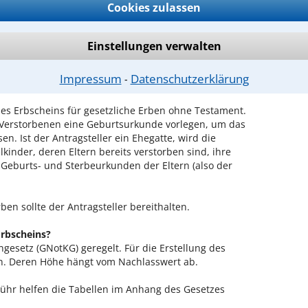
sind und
Cookies zulassen
ander stehen.
rsonalausweis vorlegen und
 nachweisen.
Einstellungen verwalten
scheins muss der oder die Betreffende auch das
Impressum
Datenschutzerklärung
⁃
riginal oder als beglaubigte Abschrift vorlegen.
es Erbscheins für gesetzliche Erben ohne Testament.
 Verstorbenen eine Geburtsurkunde vorlegen, um das
n. Ist der Antragsteller ein Ehegatte, wird die
kinder, deren Eltern bereits verstorben sind, ihre
 Geburts- und Sterbeurkunden der Eltern (also der
en sollte der Antragsteller bereithalten.
Erbscheins?
ngesetz (GNotKG) geregelt. Für die Erstellung des
an. Deren Höhe hängt vom Nachlasswert ab.
bühr helfen die Tabellen im Anhang des Gesetzes