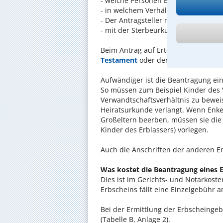
- welche Personen Erben geworden 
- in welchem Verhältnis diese zuein
- Der Antragsteller muss seinen Pe
- mit der Sterbeurkunde den Erbfall
Beim Antrag auf Erteilung eines Erb
Testament
oder den
Erbvertrag
im O
Aufwändiger ist die Beantragung ein
So müssen zum Beispiel Kinder des
Verwandtschaftsverhältnis zu beweise
Heiratsurkunde verlangt. Wenn Enkel
Großeltern beerben, müssen sie die
Kinder des Erblassers) vorlegen.
Auch die Anschriften der anderen Erb
Was kostet die Beantragung eines 
Dies ist im Gerichts- und Notarkoste
Erbscheins fällt eine Einzelgebühr 
Bei der Ermittlung der Erbscheinge
(Tabelle B, Anlage 2).