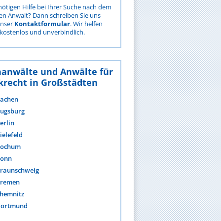
nötigen Hilfe bei Ihrer Suche nach dem
gen Anwalt? Dann schreiben Sie uns
unser
Kontaktformular
. Wir helfen
kostenlos und unverbindlich.
hanwälte und Anwälte für
krecht in Großstädten
achen
ugsburg
erlin
ielefeld
ochum
onn
raunschweig
remen
hemnitz
ortmund