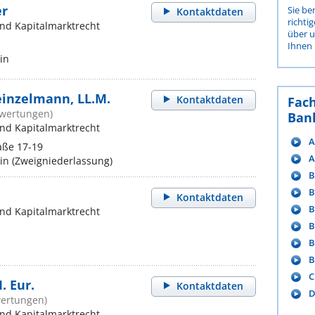
er
Sie be
Kontaktdaten
richti
und Kapitalmarktrecht
über 
Ihnen 
in
Heinzelmann, LL.M.
Kontaktdaten
Fac
ewertungen)
Ban
und Kapitalmarktrecht
A
aße 17-19
A
in (Zweigniederlassung)
B
B
Kontaktdaten
B
und Kapitalmarktrecht
B
B
B
C
. Eur.
Kontaktdaten
D
wertungen)
und Kapitalmarktrecht