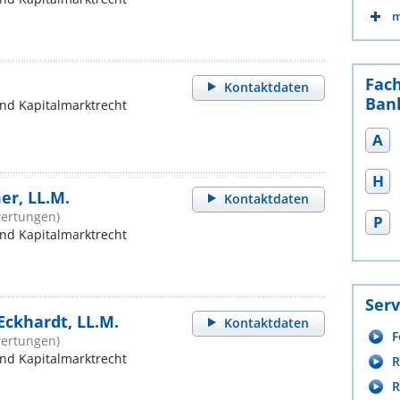
m
Fac
Kontaktdaten
Bank
und Kapitalmarktrecht
A
H
r, LL.M.
Kontaktdaten
wertungen)
P
und Kapitalmarktrecht
Serv
 Eckhardt, LL.M.
Kontaktdaten
F
wertungen)
und Kapitalmarktrecht
R
R