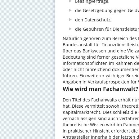
Leasingverträge,
die Gesetzgebung gegen Geld
den Datenschutz,
die Gebühren für Dienstleistu
Natürlich gehören zum Bereich des 
Bundesanstalt für Finanzdienstleist
über das Bankwesen und eine Vielza
Bedeutung sind ferner gesetzliche Vo
Informationspflichten im Rahmen de
oder nicht hinreichend dokumentiert
führen. Ein weiterer wichtiger Berei
Angaben in Verkaufsprospekten für 
Wie wird man Fachanwalt?
Den Titel des Fachanwalts erhält nu
hat. Diese vermittelt sowohl theore
Kapitalmarktrecht. Dies schließt di
vernachlässigen sind auch verfahre
theoretische Wissen wird im Rahmen 
In praktischer Hinsicht erfordert di
Antragsteller innerhalb der letzten 