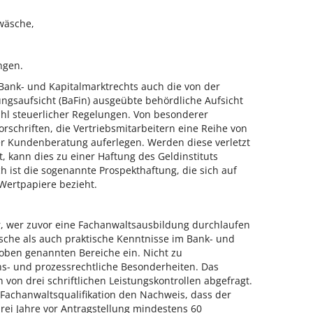
wäsche,
ngen.
Bank- und Kapitalmarktrechts auch die von der
ungsaufsicht (BaFin) ausgeübte behördliche Aufsicht
hl steuerlicher Regelungen.
Von besonderer
rschriften, die Vertriebsmitarbeitern eine Reihe von
r Kundenberatung auferlegen. Werden diese verletzt
, kann dies zu einer Haftung des Geldinstituts
ch ist die sogenannte Prospekthaftung, die sich auf
Wertpapiere bezieht.
r, wer zuvor eine Fachanwaltsausbildung durchlaufen
tische als auch praktische Kenntnisse im Bank- und
e oben genannten Bereiche ein. Nicht zu
ns- und prozessrechtliche Besonderheiten. Das
von drei schriftlichen Leistungskontrollen abgefragt.
e Fachanwaltsqualifikation den Nachweis, dass der
drei Jahre vor Antragstellung mindestens 60