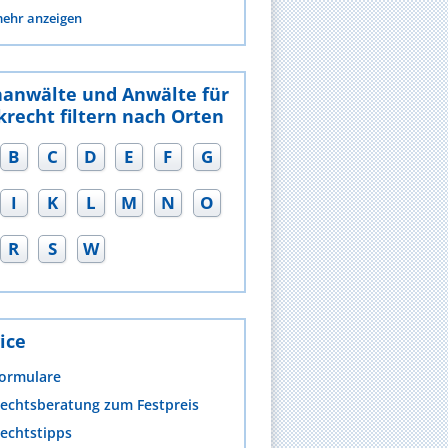
ehr anzeigen
hanwälte und Anwälte für
recht filtern nach Orten
B
C
D
E
F
G
I
K
L
M
N
O
R
S
W
ice
ormulare
echtsberatung zum Festpreis
echtstipps