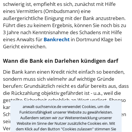
schwierig ist, empfiehlt es sich, zunächst mit Hilfe
eines Vermittlers (Ombudsmann) eine
außergerichtliche Einigung mit der Bank anzustreben.
Führt dies zu keinem Ergebnis, können Sie noch bis zu
3 Jahre nach Kenntnisnahme des Schadens mit Hilfe
eines Anwalts für
Bankrecht
in Dortmund Klage bei
Gericht einreichen.
Wann die Bank ein Darlehen kündigen darf
Die Bank kann einen Kredit nicht einfach so beenden,
sondern muss sich vielmehr auf wichtige Gründe
berufen: Grundsätzlich reicht es dafür bereits aus, dass
die Rückzahlung objektiv gefährdet ist - u.a., weil die
gestellte Sicherheit erheblich an Wert verliert. Ebenso
kann die
Kündigung
gerechtfertigt sein, wenn der
anwalt-suchservice.de verwendet Cookies, um die
Funktionsfähigkeit unserer Website zu gewährleisten.
Schuldner durch verspätete Vornahme der Zahlungen
Außerdem setzen wir zur Weiterentwicklung unserer
seine Vertragspflichten verletzt. Wichtig: Bei
Website im Sinne der Nutzer zusätzliche Cookies ein. Mit
Verbraucherdarlehensverträgen genügt nicht jeder
dem Klick auf den Button "Cookies zulassen" stimmen Sie