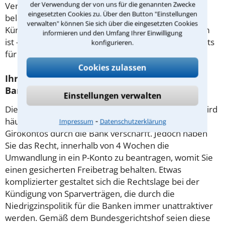
der Verwendung der von uns für die genannten Zwecke
Verzug, er muss sich vielmehr auf mind. 2 Raten
eingesetzten Cookies zu. Über den Button "Einstellungen
belaufen. Es kommt immer wieder vor, dass eine
verwalten" können Sie sich über die eingesetzten Cookies
Kündigung wegen fehlender Fristsetzung unwirksam
informieren und den Umfang Ihrer Einwilligung
ist - holen Sie hierzu am besten den Rat eines Anwalts
konfigurieren.
für Bankrecht in Dortmund ein.
Cookies zulassen
Ihre Rechte bei der Kündigung des
Bankkontos/Sparvertrags
Einstellungen verwalten
Die unangenehme Situation einer Kontopfändung wird
⁃
häufig noch durch eine drohende Kündigung des
Impressum
Datenschutzerklärung
Girokontos durch die Bank verschärft. Jedoch haben
Sie das Recht, innerhalb von 4 Wochen die
Umwandlung in ein P-Konto zu beantragen, womit Sie
einen gesicherten Freibetrag behalten. Etwas
komplizierter gestaltet sich die Rechtslage bei der
Kündigung von Sparverträgen, die durch die
Niedrigzinspolitik für die Banken immer unattraktiver
werden. Gemäß dem Bundesgerichtshof seien diese