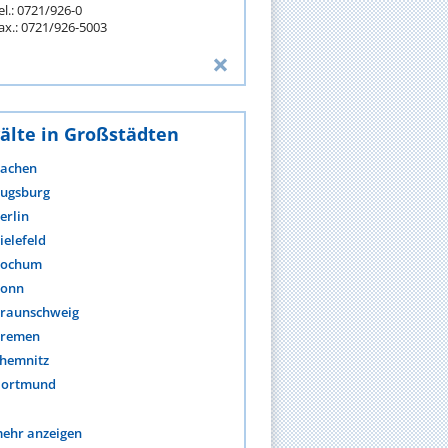
el.: 0721/926-0
ax.: 0721/926-5003
älte in Großstädten
achen
ugsburg
erlin
ielefeld
ochum
onn
raunschweig
remen
hemnitz
ortmund
ehr anzeigen