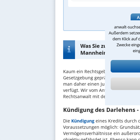
A
anwalt-suchse
Außerdem setzen 
dem Klick auf 
Zwecke einge
Was Sie zur Suche nac
ein
Mannheim wissen müs
Kaum ein Rechtsgebiet ist so von d
Gesetzgebung geprägt wie das
Bank
man daher einen Juristen auswähle
verfügt. Wir vom Anwalt-Suchservic
Rechtsanwalt mit dem nötigen Fachwi
Kündigung des Darlehens -
Die
Kündigung
eines Kredits durch 
Voraussetzungen möglich: Grundsätz
Vermögensverhältnisse ein außerord
objektiv gefährdet ist. Ebenso kann