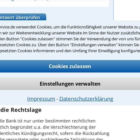
ntwort überprüfen
rvice.de verwendet Cookies, um die Funktionsfähigkeit unserer Website zu 
wir zur Weiterentwicklung unserer Website im Sinne der Nutzer zusätzliche
den Button "Cookies zulassen" stimmen Sie der Verwendung der von uns fü
setzten Cookies zu. Über den Button "Einstellungen verwalten" können Sie 
h einem Anwalt für Bankrecht in
gesetzten Cookies informieren und den Umfang Ihrer Einwilligung konfigurie
sen
Cookies zulassen
er Rechtsprechung und sich stetig wandelnder
recht
. Um sich umfassend beraten zu wissen, sollte
Einstellungen verwalten
n, der über eine besondere bankrechtliche Kompetenz
e möchten Ihnen deshalb dabei helfen, einen
ssen für Ihr bankrechtliches Anliegen zu finden.
Impressum
Datenschutzerklärung
⁃
 die Rechtslage
die Bank ist nur unter bestimmten rechtlichen
lich begründet u.a. die Verschlechterung der
entliches Kündigungsrecht, sofern die Rückzahlung
 die verspätete oder ausbleibende Teilzahlung des