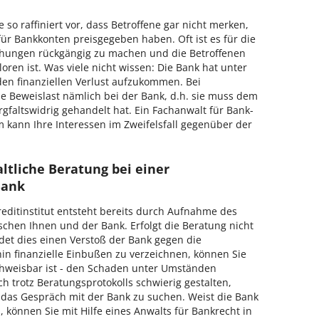
 so raffiniert vor, dass Betroffene gar nicht merken,
für Bankkonten preisgegeben haben.
Oft ist es für die
chungen rückgängig zu machen und die Betroffenen
oren ist. Was viele nicht wissen: Die Bank hat unter
n finanziellen Verlust aufzukommen. Bei
e Beweislast nämlich bei der Bank, d.h. sie muss dem
faltswidrig gehandelt hat. Ein Fachanwalt für Bank-
kann Ihre Interessen im Zweifelsfall gegenüber der
ltliche Beratung bei einer
Bank
editinstitut entsteht bereits durch Aufnahme des
chen Ihnen und der Bank. Erfolgt die Beratung nicht
det dies einen Verstoß der Bank gegen die
hin finanzielle Einbußen zu verzeichnen, können Sie
achweisbar ist - den Schaden unter Umständen
ch trotz Beratungsprotokolls schwierig gestalten,
 das Gespräch mit der Bank zu suchen. Weist die Bank
 können Sie mit Hilfe eines Anwalts für Bankrecht in