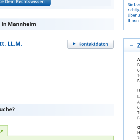
te Dein Rechtswissen
Sie be
richti
über 
Ihnen 
t in Mannheim
tt, LL.M.
Kontaktdaten
Z
A
B
6
T
F
H
L
A
6
suche?
T
F
O
ge
H
7