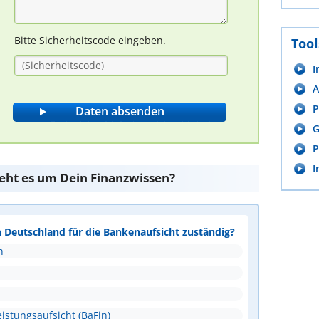
Bitte Sicherheitscode eingeben.
Tool
I
A
P
G
P
I
teht es um Dein Finanzwissen?
n Deutschland für die Bankenaufsicht zuständig?
n
istungsaufsicht (BaFin)