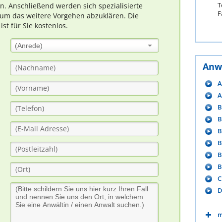
T
rn. Anschließend werden sich spezialisierte
F
um das weitere Vorgehen abzuklären. Die
t für Sie kostenlos.
(Anrede)
Anw
A
A
B
B
B
B
B
B
C
D
m