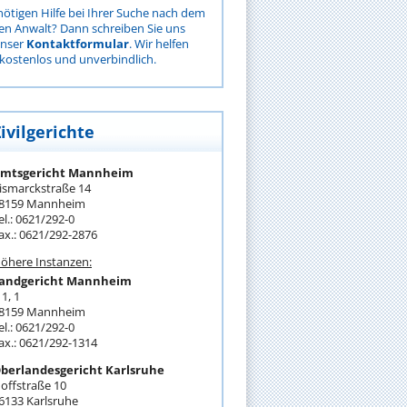
nötigen Hilfe bei Ihrer Suche nach dem
gen Anwalt? Dann schreiben Sie uns
unser
Kontaktformular
. Wir helfen
kostenlos und unverbindlich.
ivilgerichte
mtsgericht Mannheim
ismarckstraße 14
8159 Mannheim
el.: 0621/292-0
ax.: 0621/292-2876
öhere Instanzen:
andgericht Mannheim
 1, 1
8159 Mannheim
el.: 0621/292-0
ax.: 0621/292-1314
berlandesgericht Karlsruhe
offstraße 10
6133 Karlsruhe