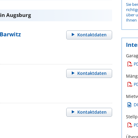
Sie be
richti
 in Augsburg
über 
Ihnen 
Barwitz
Kontaktdaten
Inte
Garag
P
Kontaktdaten
Mänge
P
Mietv
D
Kontaktdaten
Stell
P
Überg