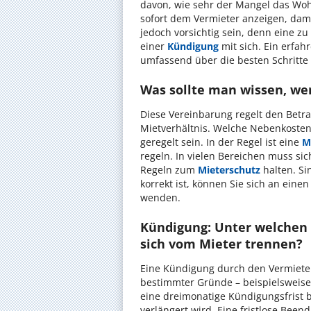
davon, wie sehr der Mangel das Woh
sofort dem Vermieter anzeigen, dami
jedoch vorsichtig sein, denn eine z
einer
Kündigung
mit sich. Ein erfah
umfassend über die besten Schritte
Was sollte man wissen, we
Diese Vereinbarung regelt den Betra
Mietverhältnis. Welche Nebenkosten 
geregelt sein. In der Regel ist eine
M
regeln. In vielen Bereichen muss si
Regeln zum
Mieterschutz
halten. Si
korrekt ist, können Sie sich an eine
wenden.
Kündigung: Unter welchen
sich vom Mieter trennen?
Eine Kündigung durch den Vermieter 
bestimmter Gründe – beispielsweis
eine dreimonatige Kündigungsfrist b
verlängert wird. Eine fristlose Bee