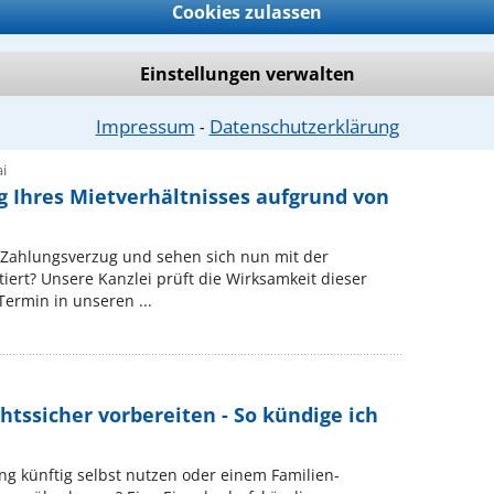
Cookies zulassen
onders unter den Vorausstzungen der Reparaturen bei
he) weitere Vorgehen; auf Wunsch auch Kostenprüfung
Einstellungen verwalten
Impressum
Datenschutzerklärung
⁃
i
g Ihres Mietverhältnisses aufgrund von
n Zahlungsverzug und sehen sich nun mit der
iert? Unsere Kanzlei prüft die Wirksamkeit dieser
Termin in unseren ...
tssicher vorbereiten - So kündige ich
g künftig selbst nutzen oder einem Familien-