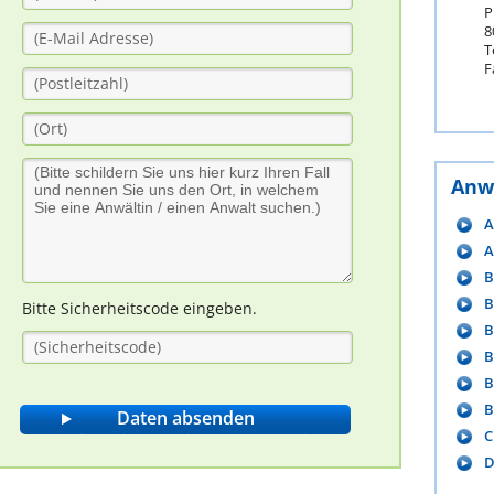
P
8
T
F
Anw
A
A
B
B
Bitte Sicherheitscode eingeben.
B
B
B
B
C
D