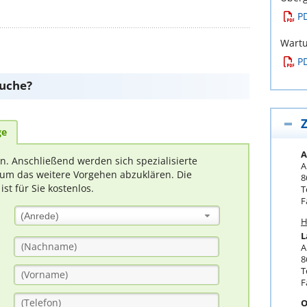
P
Wartu
P
suche?
Z
ge
A
rn. Anschließend werden sich spezialisierte
A
um das weitere Vorgehen abzuklären. Die
8
t für Sie kostenlos.
T
F
(Anrede)
H
L
A
8
T
F
O