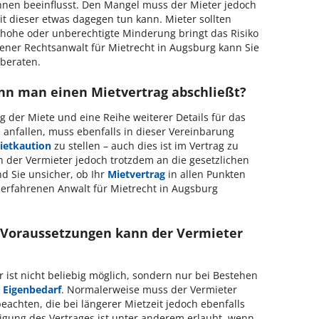
nen beeinflusst. Den Mangel muss der Mieter jedoch
t dieser etwas dagegen tun kann. Mieter sollten
u hohe oder unberechtigte Minderung bringt das Risiko
rener Rechtsanwalt für Mietrecht in Augsburg kann Sie
 beraten.
nn man einen Mietvertrag abschließt?
g der Miete und eine Reihe weiterer Details für das
anfallen, muss ebenfalls in dieser Vereinbarung
ietkaution
zu stellen – auch dies ist im Vertrag zu
ch der Vermieter jedoch trotzdem an die gesetzlichen
nd Sie unsicher, ob Ihr
Mietvertrag
in allen Punkten
n erfahrenen Anwalt für Mietrecht in Augsburg
 Voraussetzungen kann der Vermieter
ist nicht beliebig möglich, sondern nur bei Bestehen
e
Eigenbedarf
. Normalerweise muss der Vermieter
eachten, die bei längerer Mietzeit jedoch ebenfalls
ndigung des Vertrages ist unter anderem erlaubt, wenn