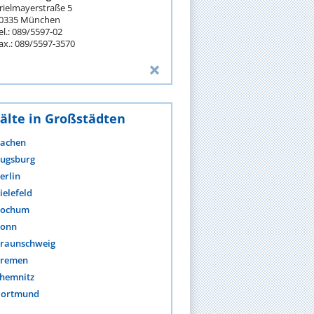
rielmayerstraße 5
0335 München
el.: 089/5597-02
ax.: 089/5597-3570
älte in Großstädten
achen
ugsburg
erlin
ielefeld
ochum
onn
raunschweig
remen
hemnitz
ortmund